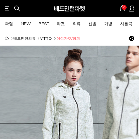
0
확딜
NEW
BEST
라켓
의류
신발
가방
셔틀콕
배드민턴의류
VITRO
여성자켓/점퍼