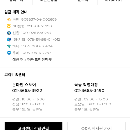
입금 계좌 안내
국민
808837-04-002608
NH농협
098-01-175790
신한
100-026-840244
IBK기업
078-151498-04-012
하나
556-910013-65404
우리
1005-104-697287
예금주 : (주)배드민턴마켓
고객만족센터
온라인 스토어
목동 직영매장
02-3663-3922
02-3663-3490
평일 : 10:00 ~ 16:00
평일 : 09:00 ~ 18:00
점심 : 12:00 ~ 13:00
토요일 : 09:00 ~ 17:00
휴무 : 토, 일, 공휴일
휴무 : 일, 공휴일
고객센터 전화연결
Q&A 게시판 가기