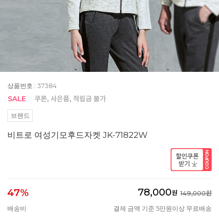
상품번호 : 37384
브랜드
비트로 여성기모후드자켓 JK-71822W
78,000
47%
원
149,000원
배송비
결제 금액 기준 5만원이상 무료배송