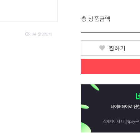
총 상품금액
찜하기