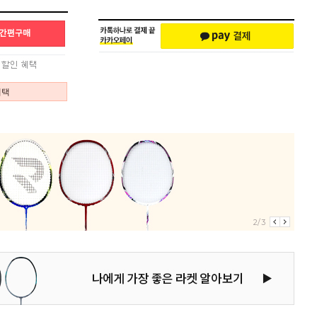
혜택
2/3