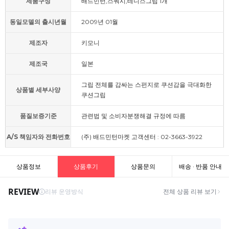
제품구성
배드민턴,스쿼시,테니스그립 1개
동일모델의 출시년월
2009년 01월
제조자
키모니
제조국
일본
그립 전체를 감싸는 스펀지로 쿠션감을 극대화한
상품별 세부사양
쿠션그립
품질보증기준
관련법 및 소비자분쟁해결 규정에 따름
A/S 책임자와 전화번호
(주) 배드민턴마켓 고객센터 : 02-3663-3922
상품정보
상품후기
상품문의
배송 · 반품 안내