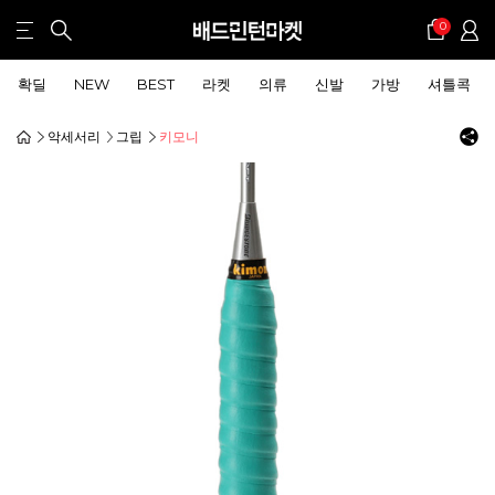
0
확딜
NEW
BEST
라켓
의류
신발
가방
셔틀콕
악세서리
그립
키모니