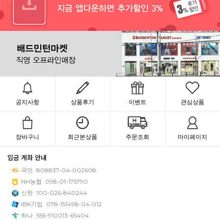
공지사항
상품후기
이벤트
관심상품
장바구니
최근본상품
주문조회
마이페이지
입금 계좌 안내
국민
808837-04-002608
NH농협
098-01-175790
신한
100-026-840244
IBK기업
078-151498-04-012
하나
556-910013-65404