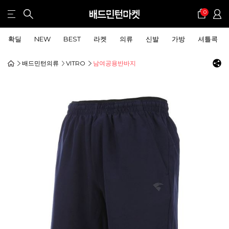
0
확딜
NEW
BEST
라켓
의류
신발
가방
셔틀콕
배드민턴의류
VITRO
남여공용반바지