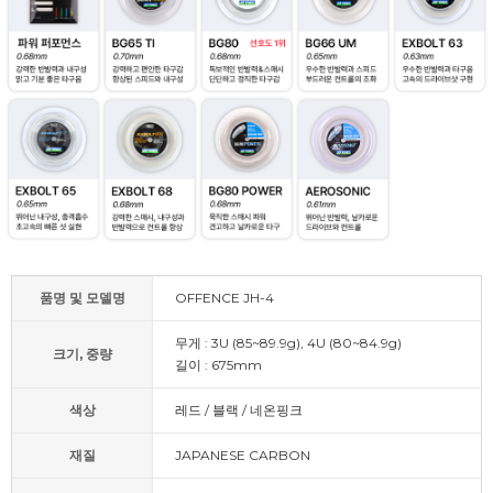
품명 및 모델명
OFFENCE JH-4
무게 : 3U (85~89.9g), 4U (80~84.9g)
크기, 중량
길이 : 675mm
색상
레드 / 블랙 / 네온핑크
재질
JAPANESE CARBON