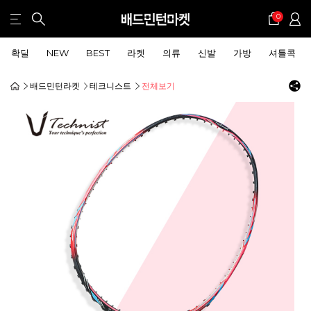
0
확딜
NEW
BEST
라켓
의류
신발
가방
셔틀콕
배드민턴라켓
테크니스트
전체보기