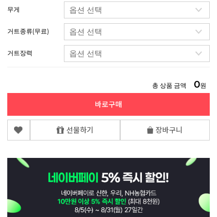
무게
거트종류(무료)
거트장력
0
총 상품 금액
원
바로구매
선물하기
장바구니