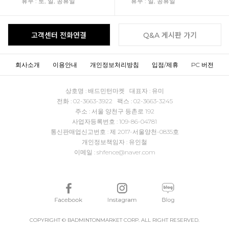
휴무 : 토, 일, 공휴일
휴무 : 일, 공휴일
고객센터 전화연결
Q&A 게시판 가기
회사소개
이용안내
개인정보처리방침
입점/제휴
PC 버전
상호명 : 배드민턴마켓 대표자 : 유미
전화 : 02-3663-3922 팩스 : 02-3663-3245
주소 : 서울 양천구 등촌로 192
사업자등록번호 : 109-86-04781
통신판매업신고번호 : 제 2017-서울양천-0835호
개인정보책임자 : 유인철
이메일 : shfence@naver.com
COPYRIGHT © BADMINTONMARKET CORP. ALL RIGHT RESERVED.