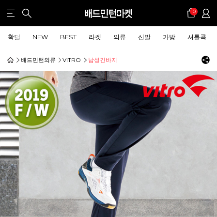
0
확딜
NEW
BEST
라켓
의류
신발
가방
셔틀콕
배드민턴의류
VITRO
남성긴바지