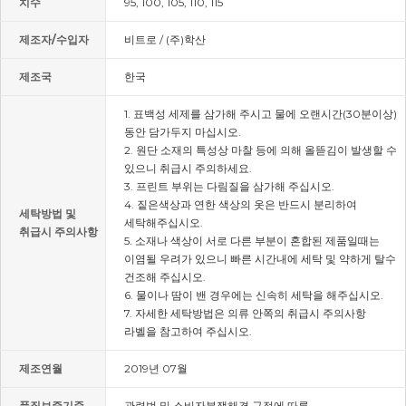
치수
95, 100, 105, 110, 115
제조자/수입자
비트로 / (주)학산
제조국
한국
1. 표백성 세제를 삼가해 주시고 물에 오랜시간(30분이상)
동안 담가두지 마십시오.
2. 원단 소재의 특성상 마찰 등에 의해 올뜯김이 발생할 수
있으니 취급시 주의하세요.
3. 프린트 부위는 다림질을 삼가해 주십시오.
4. 짙은색상과 연한 색상의 옷은 반드시 분리하여
세탁방법 및
세탁해주십시오.
취급시 주의사항
5. 소재나 색상이 서로 다른 부분이 혼합된 제품일때는
이염될 우려가 있으니 빠른 시간내에 세탁 및 약하게 탈수
건조해 주십시오.
6. 물이나 땀이 밴 경우에는 신속히 세탁을 해주십시오.
7. 자세한 세탁방법은 의류 안쪽의 취급시 주의사항
라벨을 참고하여 주십시오.
제조연월
2019년 07월
품질보증기준
관련법 및 소비자분쟁해결 규정에 따름