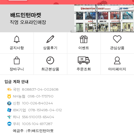
공지사항
상품후기
이벤트
관심상품
장바구니
최근본상품
주문조회
마이페이지
입금 계좌 안내
국민
808837-04-002608
NH농협
098-01-175790
신한
100-026-840244
IBK기업
078-151498-04-012
하나
556-910013-65404
우리
1005-104-697287
예금주 : (주)배드민턴마켓