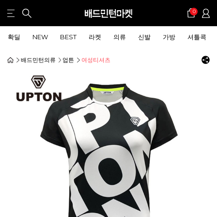
0
확딜
NEW
BEST
라켓
의류
신발
가방
셔틀콕
배드민턴의류
업튼
여성티셔츠