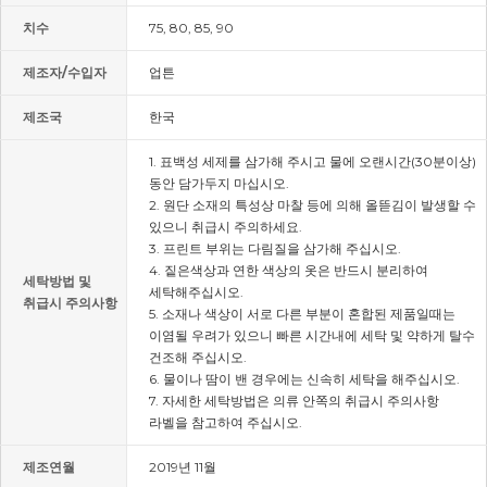
치수
75, 80, 85, 90
제조자/수입자
업튼
제조국
한국
1. 표백성 세제를 삼가해 주시고 물에 오랜시간(30분이상)
동안 담가두지 마십시오.
2. 원단 소재의 특성상 마찰 등에 의해 올뜯김이 발생할 수
있으니 취급시 주의하세요.
3. 프린트 부위는 다림질을 삼가해 주십시오.
4. 짙은색상과 연한 색상의 옷은 반드시 분리하여
세탁방법 및
세탁해주십시오.
취급시 주의사항
5. 소재나 색상이 서로 다른 부분이 혼합된 제품일때는
이염될 우려가 있으니 빠른 시간내에 세탁 및 약하게 탈수
건조해 주십시오.
6. 물이나 땀이 밴 경우에는 신속히 세탁을 해주십시오.
7. 자세한 세탁방법은 의류 안쪽의 취급시 주의사항
라벨을 참고하여 주십시오.
제조연월
2019년 11월