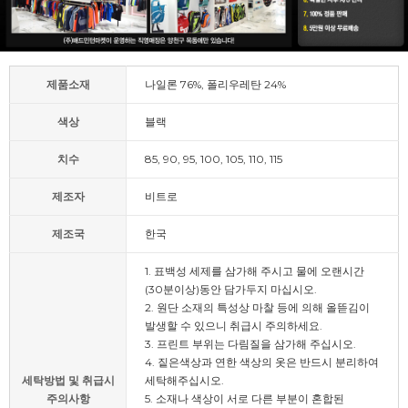
제품소재
나일론 76%, 폴리우레탄 24%
색상
블랙
치수
85, 90, 95, 100, 105, 110, 115
제조자
비트로
제조국
한국
1. 표백성 세제를 삼가해 주시고 물에 오랜시간
(30분이상)동안 담가두지 마십시오.
2. 원단 소재의 특성상 마찰 등에 의해 올뜯김이
발생할 수 있으니 취급시 주의하세요.
3. 프린트 부위는 다림질을 삼가해 주십시오.
4. 짙은색상과 연한 색상의 옷은 반드시 분리하여
세탁방법 및 취급시
세탁해주십시오.
주의사항
5. 소재나 색상이 서로 다른 부분이 혼합된