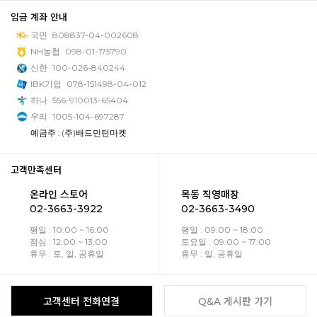
입금 계좌 안내
국민
808837-04-002608
NH농협
098-01-175790
신한
100-026-840244
IBK기업
078-151498-04-012
하나
556-910013-65404
우리
1005-104-697287
예금주 : (주)배드민턴마켓
고객만족센터
온라인 스토어
목동 직영매장
02-3663-3922
02-3663-3490
평일 : 10:00 ~ 16:00
평일 : 09:00 ~ 18:00
점심 : 12:00 ~ 13:00
토요일 : 09:00 ~ 17:00
휴무 : 토, 일, 공휴일
휴무 : 일, 공휴일
고객센터 전화연결
Q&A 게시판 가기