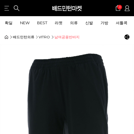
0
확딜
NEW
BEST
라켓
의류
신발
가방
셔틀콕
배드민턴의류
VITRO
남여공용반바지