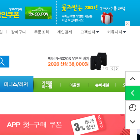
입
장바구니
주문조회
개인결제
고객센터
커뮤니티
2/3