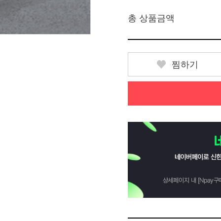
총 상품금액
찜하기