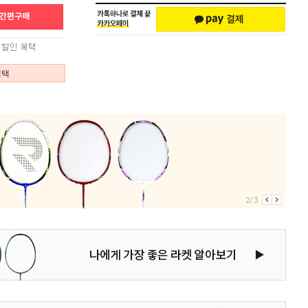
혜택
2/3