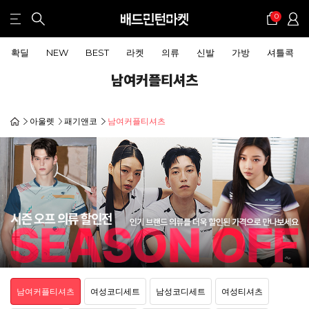
0
확딜
NEW
BEST
라켓
의류
신발
가방
셔틀콕
남여커플티셔츠
아울렛
패기앤코
남여커플티셔츠
남여커플티셔츠
여성코디세트
남성코디세트
여성티셔츠