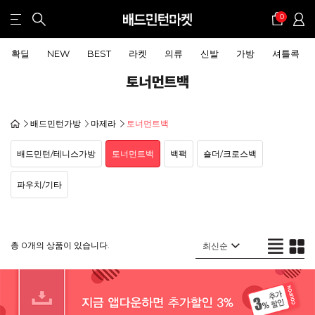
0
확딜
NEW
BEST
라켓
의류
신발
가방
셔틀콕
토너먼트백
배드민턴가방
마제라
토너먼트백
배드민턴/테니스가방
토너먼트백
백팩
숄더/크로스백
파우치/기타
총 0개의 상품이 있습니다.