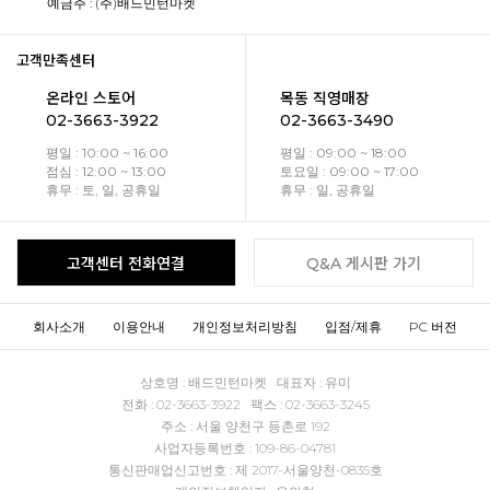
예금주 : (주)배드민턴마켓
고객만족센터
온라인 스토어
목동 직영매장
02-3663-3922
02-3663-3490
평일 : 10:00 ~ 16:00
평일 : 09:00 ~ 18:00
점심 : 12:00 ~ 13:00
토요일 : 09:00 ~ 17:00
휴무 : 토, 일, 공휴일
휴무 : 일, 공휴일
고객센터 전화연결
Q&A 게시판 가기
회사소개
이용안내
개인정보처리방침
입점/제휴
PC 버전
상호명 : 배드민턴마켓 대표자 : 유미
전화 : 02-3663-3922 팩스 : 02-3663-3245
주소 : 서울 양천구 등촌로 192
사업자등록번호 : 109-86-04781
통신판매업신고번호 : 제 2017-서울양천-0835호