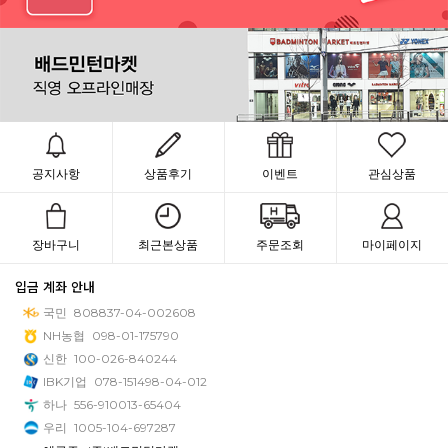
공지사항
상품후기
이벤트
관심상품
장바구니
최근본상품
주문조회
마이페이지
입금 계좌 안내
국민
808837-04-002608
NH농협
098-01-175790
신한
100-026-840244
IBK기업
078-151498-04-012
하나
556-910013-65404
우리
1005-104-697287