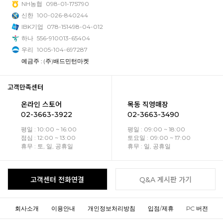
NH농협
098-01-175790
신한
100-026-840244
IBK기업
078-151498-04-012
하나
556-910013-65404
우리
1005-104-697287
예금주 : (주)배드민턴마켓
고객만족센터
온라인 스토어
목동 직영매장
02-3663-3922
02-3663-3490
평일 : 10:00 ~ 16:00
평일 : 09:00 ~ 18:00
점심 : 12:00 ~ 13:00
토요일 : 09:00 ~ 17:00
휴무 : 토, 일, 공휴일
휴무 : 일, 공휴일
고객센터 전화연결
Q&A 게시판 가기
회사소개
이용안내
개인정보처리방침
입점/제휴
PC 버전