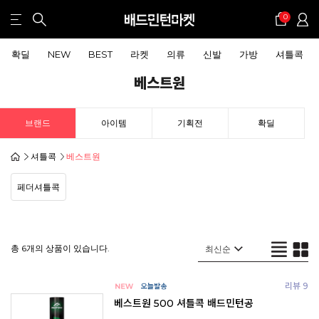
0
확딜
NEW
BEST
라켓
의류
신발
가방
셔틀콕
베스트원
브랜드
아이템
기획전
확딜
셔틀콕
베스트원
페더셔틀콕
총 6개의 상품이 있습니다.
리뷰 9
베스트원 500 셔틀콕 배드민턴공