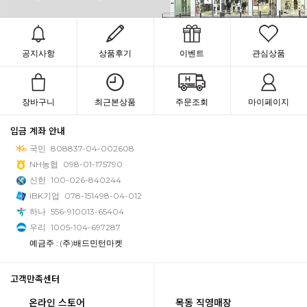
공지사항
상품후기
이벤트
관심상품
장바구니
최근본상품
주문조회
마이페이지
입금 계좌 안내
국민
808837-04-002608
NH농협
098-01-175790
신한
100-026-840244
IBK기업
078-151498-04-012
하나
556-910013-65404
우리
1005-104-697287
예금주 : (주)배드민턴마켓
고객만족센터
온라인 스토어
목동 직영매장