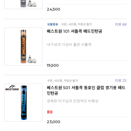
24,500
리뷰 68
베스트원 101 셔틀콕 배드민턴공
내구성과 가성비 좋은 셔틀콕
19,500
리뷰 25
베스트원 501 셔틀콕 동호인 클럽 경기용 배드
민턴공
경쾌한 타구감과 안정적인 비행성
품절
23,000