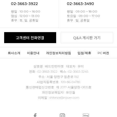
02-3663-3922
02-3663-3490
평일 : 10:00 ~ 16:00
평일 : 09:00 ~ 18:00
점심 : 12:00 ~ 13:00
토요일 : 09:00 ~ 17:00
휴무 : 토, 일, 공휴일
휴무 : 일, 공휴일
고객센터 전화연결
Q&A 게시판 가기
회사소개
이용안내
개인정보처리방침
입점/제휴
PC 버전
상호명 : 배드민턴마켓 대표자 : 유미
전화 : 02-3663-3922 팩스 : 02-3663-3245
주소 : 서울 양천구 등촌로 192
사업자등록번호 : 109-86-04781
통신판매업신고번호 : 제 2017-서울양천-0835호
개인정보책임자 : 유인철
이메일 : shfence@naver.com