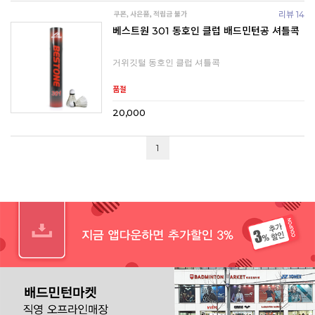
리뷰 14
베스트원 301 동호인 클럽 배드민턴공 셔틀콕
거위깃털 동호인 클럽 셔틀콕
품절
20,000
1