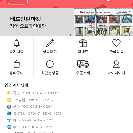
공지사항
상품후기
이벤트
관심상품
장바구니
최근본상품
주문조회
마이페이지
입금 계좌 안내
국민
808837-04-002608
NH농협
098-01-175790
신한
100-026-840244
IBK기업
078-151498-04-012
하나
556-910013-65404
우리
1005-104-697287