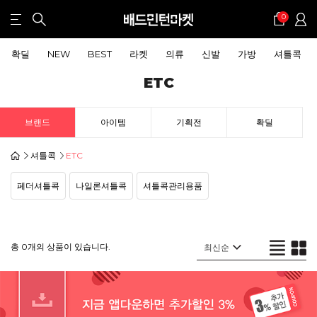
0
확딜
NEW
BEST
라켓
의류
신발
가방
셔틀콕
ETC
브랜드
아이템
기획전
확딜
셔틀콕
ETC
페더셔틀콕
나일론셔틀콕
셔틀콕관리용품
총 0개의 상품이 있습니다.