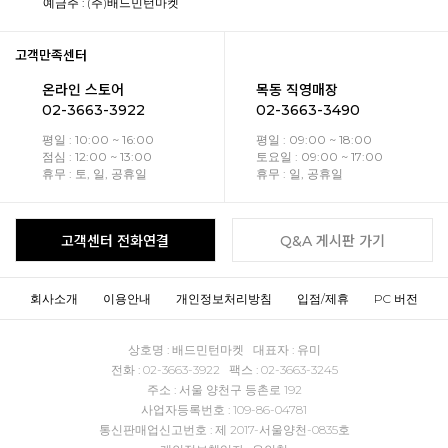
예금주 : (주)배드민턴마켓
고객만족센터
온라인 스토어
목동 직영매장
02-3663-3922
02-3663-3490
평일 : 10:00 ~ 16:00
평일 : 09:00 ~ 18:00
점심 : 12:00 ~ 13:00
토요일 : 09:00 ~ 17:00
휴무 : 토, 일, 공휴일
휴무 : 일, 공휴일
고객센터 전화연결
Q&A 게시판 가기
회사소개
이용안내
개인정보처리방침
입점/제휴
PC 버전
상호명 : 배드민턴마켓 대표자 : 유미
전화 : 02-3663-3922 팩스 : 02-3663-3245
주소 : 서울 양천구 등촌로 192
사업자등록번호 : 109-86-04781
통신판매업신고번호 : 제 2017-서울양천-0835호