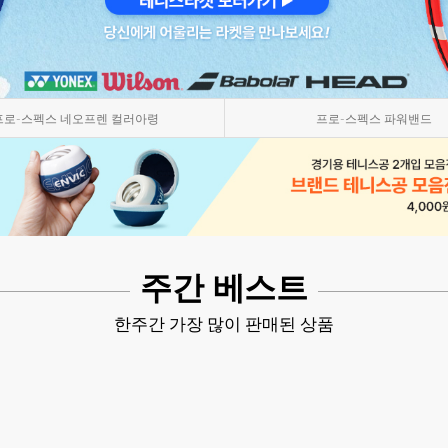
프로-스펙스 네오프렌 컬러아령
프로-스펙스 파워밴드
주간 베스트
한주간 가장 많이 판매된 상품