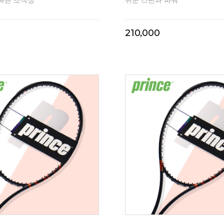
빠른 조작성
쉬운 스핀과 파워
210,000