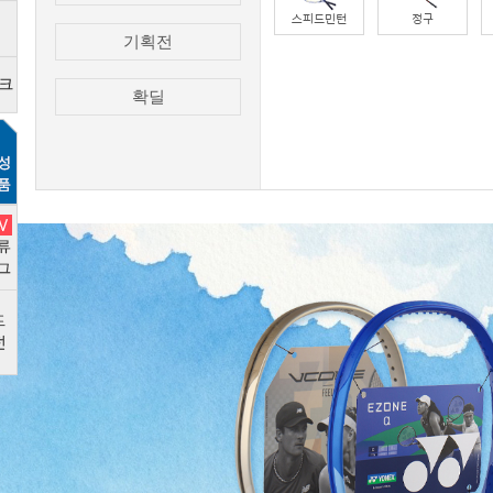
기획전
확딜