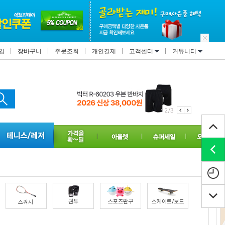
입
장바구니
주문조회
개인결제
고객센터
커뮤니티
2/3