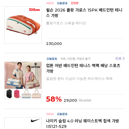
윌슨 2026 롤랑 가로스 15PK 배드민턴 테니
스 가방
롤랑가로스 스폐셜 에디션
230,000
리뷰 3
업튼 어반 배드민턴 테니스 백팩 배낭 스포츠
가방
깔끔한 분리 수납이 가능한 하드케이스 백팩
58%
29,000
70,000
나이키 슬림 4.0 러닝 웨이스트백 힙색 가방
II5121-529