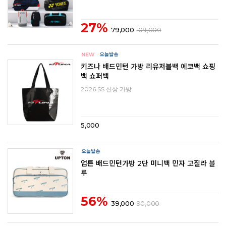
27%
79,000
109,000
키즈나 배드민턴 가방 리유저블백 에코백 쇼핑
백 쇼퍼백
2026 SS 신상 가방
5,000
업튼 배드민턴가방 2단 미니백 민자 고질라 블
루
56%
39,000
90,000