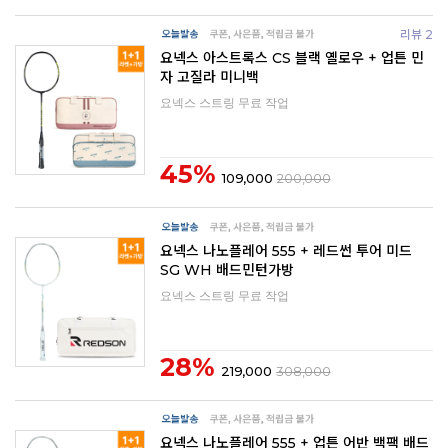
리뷰 2
요넥스 아스트록스 CS 블랙 옐로우 + 업튼 민
자 고질라 미니백
요넥스 스트링 무료 작업
45%
109,000
200,000
요넥스 나노플레어 555 + 레드썬 투어 미드
SG WH 배드민턴가방
요넥스 스트링 무료 작업
28%
219,000
308,000
요넥스 나노플레어 555 + 업튼 어반 백팩 배드