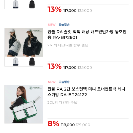
13%
117,000
135,000
윈불 RA 슬릿 백팩 배낭 배드민턴가방 동호인
용 RA-BP2601
26L의 테크니컬 방수 원단
13%
117,000
135,000
윈불 RA 2단 보스턴백 미니 토너먼트백 테니
스가방 RA-BT24122
30L의 다양한 수납
8%
118,000
129,000