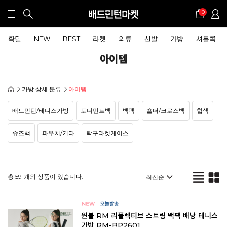
0
확딜
NEW
BEST
라켓
의류
신발
가방
셔틀콕
아이템
가방 상세 분류
아이템
배드민턴/테니스가방
토너먼트백
백팩
숄더/크로스백
힙색
슈즈백
파우치/기타
탁구라켓케이스
총 591개의 상품이 있습니다.
윈불 RM 리플렉티브 스트링 백팩 배낭 테니스
가방 RM-BP2601