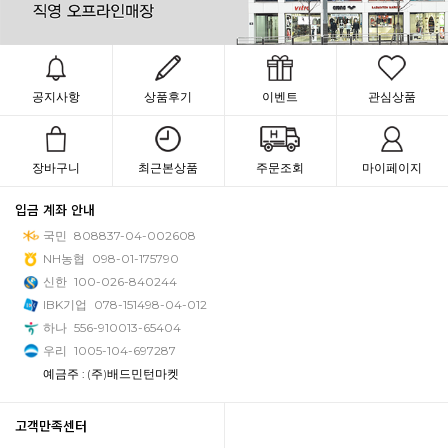
공지사항
상품후기
이벤트
관심상품
장바구니
최근본상품
주문조회
마이페이지
입금 계좌 안내
국민
808837-04-002608
NH농협
098-01-175790
신한
100-026-840244
IBK기업
078-151498-04-012
하나
556-910013-65404
우리
1005-104-697287
예금주 : (주)배드민턴마켓
고객만족센터