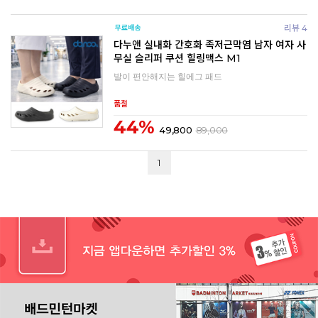
리뷰 4
다누앤 실내화 간호화 족저근막염 남자 여자 사
무실 슬리퍼 쿠션 힐링맥스 M1
발이 편안해지는 힐에그 패드
품절
44%
49,800
89,000
1