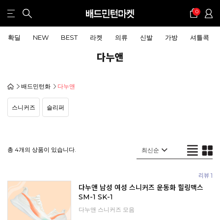
0
확딜
NEW
BEST
라켓
의류
신발
가방
셔틀콕
다누앤
배드민턴화
다누앤
스니커즈
슬리퍼
총 4개의 상품이 있습니다.
리뷰 1
다누앤 남성 여성 스니커즈 운동화 힐링맥스
SM-1 SK-1
다누앤 스니커즈 모음