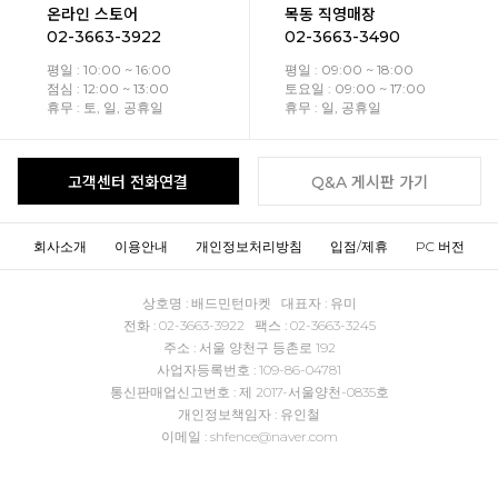
온라인 스토어
목동 직영매장
02-3663-3922
02-3663-3490
평일 : 10:00 ~ 16:00
평일 : 09:00 ~ 18:00
점심 : 12:00 ~ 13:00
토요일 : 09:00 ~ 17:00
휴무 : 토, 일, 공휴일
휴무 : 일, 공휴일
고객센터 전화연결
Q&A 게시판 가기
회사소개
이용안내
개인정보처리방침
입점/제휴
PC 버전
상호명 : 배드민턴마켓 대표자 : 유미
전화 : 02-3663-3922 팩스 : 02-3663-3245
주소 : 서울 양천구 등촌로 192
사업자등록번호 : 109-86-04781
통신판매업신고번호 : 제 2017-서울양천-0835호
개인정보책임자 : 유인철
이메일 : shfence@naver.com