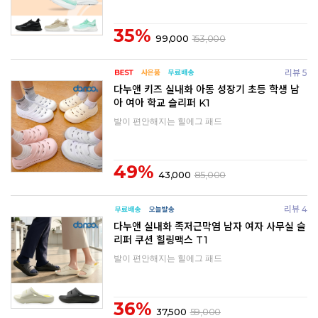
35%
99,000
153,000
리뷰 5
다누앤 키즈 실내화 아동 성장기 초등 학생 남
아 여아 학교 슬리퍼 K1
발이 편안해지는 힐에그 패드
49%
43,000
85,000
리뷰 4
다누앤 실내화 족저근막염 남자 여자 사무실 슬
리퍼 쿠션 힐링맥스 T1
발이 편안해지는 힐에그 패드
36%
37,500
59,000