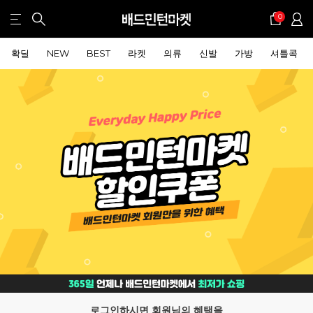
0
확딜
NEW
BEST
라켓
의류
신발
가방
셔틀콕
로그인하시면 회원님의 혜택을