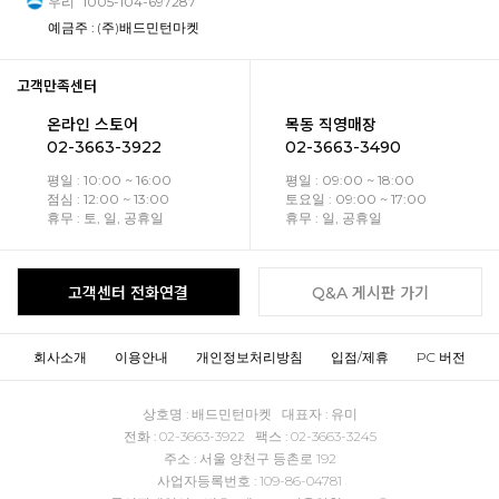
우리
1005-104-697287
예금주 : (주)배드민턴마켓
고객만족센터
온라인 스토어
목동 직영매장
02-3663-3922
02-3663-3490
평일 : 10:00 ~ 16:00
평일 : 09:00 ~ 18:00
점심 : 12:00 ~ 13:00
토요일 : 09:00 ~ 17:00
휴무 : 토, 일, 공휴일
휴무 : 일, 공휴일
고객센터 전화연결
Q&A 게시판 가기
회사소개
이용안내
개인정보처리방침
입점/제휴
PC 버전
상호명 : 배드민턴마켓 대표자 : 유미
전화 : 02-3663-3922 팩스 : 02-3663-3245
주소 : 서울 양천구 등촌로 192
사업자등록번호 : 109-86-04781