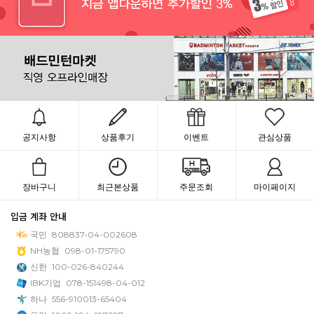
공지사항
상품후기
이벤트
관심상품
장바구니
최근본상품
주문조회
마이페이지
입금 계좌 안내
국민
808837-04-002608
NH농협
098-01-175790
신한
100-026-840244
IBK기업
078-151498-04-012
하나
556-910013-65404