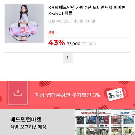
KBB 배드민턴 가방 2단 토너먼트백 비비톤
K-2401 퍼플
넓은 수납공간, 다양한 스타일
품절
43%
75,000
132,000
1