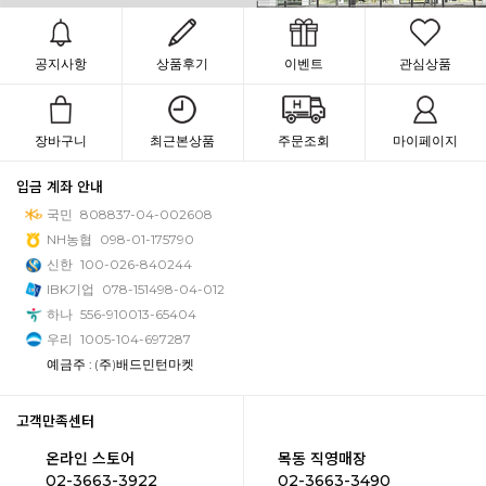
공지사항
상품후기
이벤트
관심상품
장바구니
최근본상품
주문조회
마이페이지
입금 계좌 안내
국민
808837-04-002608
NH농협
098-01-175790
신한
100-026-840244
IBK기업
078-151498-04-012
하나
556-910013-65404
우리
1005-104-697287
예금주 : (주)배드민턴마켓
고객만족센터
온라인 스토어
목동 직영매장
02-3663-3922
02-3663-3490