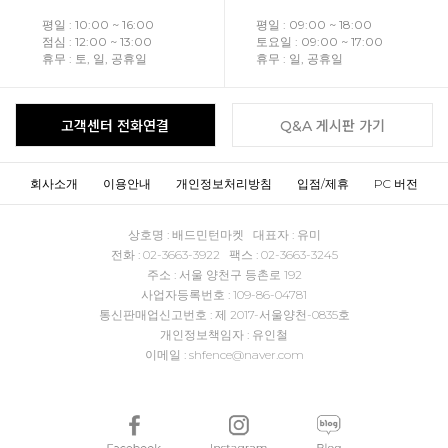
평일 : 10:00 ~ 16:00
평일 : 09:00 ~ 18:00
점심 : 12:00 ~ 13:00
토요일 : 09:00 ~ 17:00
휴무 : 토, 일, 공휴일
휴무 : 일, 공휴일
고객센터 전화연결
Q&A 게시판 가기
회사소개
이용안내
개인정보처리방침
입점/제휴
PC 버전
상호명 : 배드민턴마켓 대표자 : 유미
전화 : 02-3663-3922 팩스 : 02-3663-3245
주소 : 서울 양천구 등촌로 192
사업자등록번호 : 109-86-04781
통신판매업신고번호 : 제 2017-서울양천-0835호
개인정보책임자 : 유인철
이메일 : shfence@naver.com