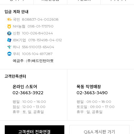
입금 계좌 안내
국민
808837-04-002608
NH농협
098-01-175790
신한
100-026-840244
IBK기업
078-151498-04-012
하나
556-910013-65404
우리
1005-104-697287
예금주 : (주)배드민턴마켓
고객만족센터
온라인 스토어
목동 직영매장
02-3663-3922
02-3663-3490
평일 : 10:00 ~ 16:00
평일 : 09:00 ~ 18:00
점심 : 12:00 ~ 13:00
토요일 : 09:00 ~ 17:00
휴무 : 토, 일, 공휴일
휴무 : 일, 공휴일
고객센터 전화연결
Q&A 게시판 가기