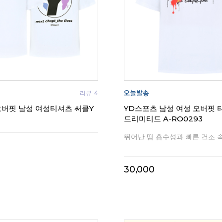
리뷰
4
오버핏 남성 여성티셔츠 써클Y
YD스포츠 남성 여성 오버핏 
드리미티드 A-RO0293
뛰어난 땀 흡수성과 빠른 건조 
30,000