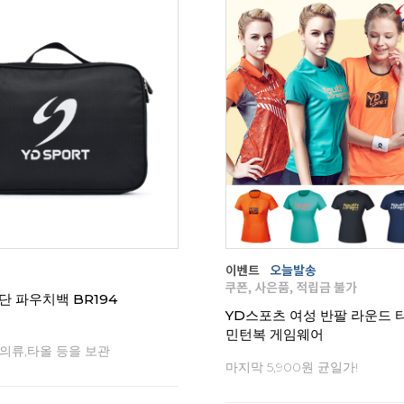
리뷰
0
단 파우치백 BR194
YD스포츠 여성 반팔 라운드 
민턴복 게임웨어
 의류,타올 등을 보관
마지막 5,900원 균일가!