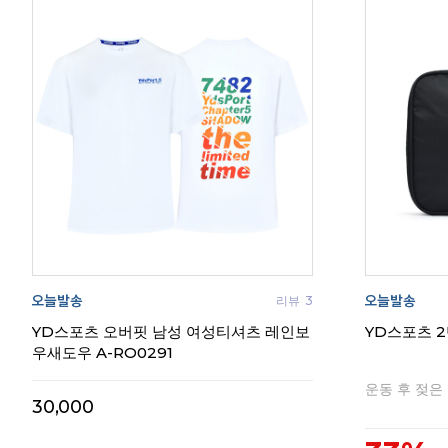
리뷰
3
YD스포츠 오버핏 남성 여성티셔츠 레인보
YD스포츠 2
우새도우 A-RO0291
운동 후 젖은
30,000