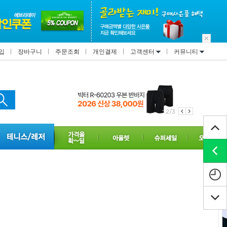
입
장바구니
주문조회
개인결제
고객센터
커뮤니티
2/3