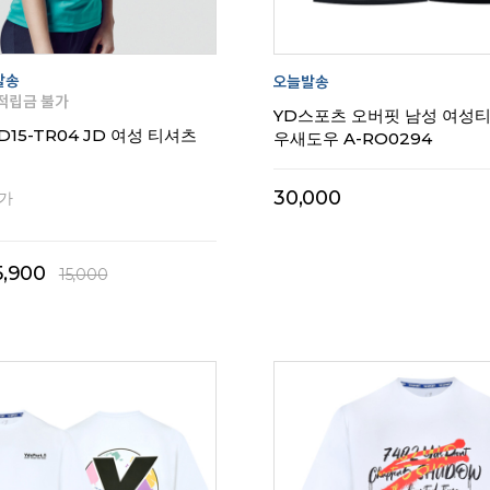
리뷰
0
YD스포츠 오버핏 남성 여성
D15-TR04 JD 여성 티셔츠
우새도우 A-RO0294
30,000
특가
5,900
15,000