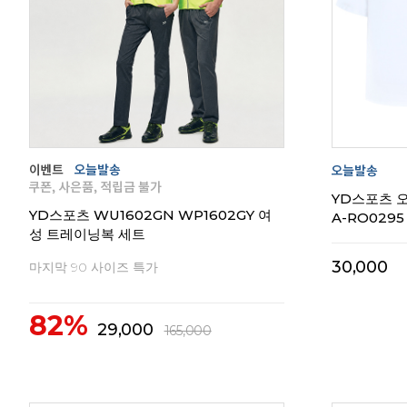
리뷰
0
YD스포츠 
YD스포츠 WU1602GN WP1602GY 여
A-RO0295
성 트레이닝복 세트
30,000
마지막 90 사이즈 특가
82%
29,000
165,000