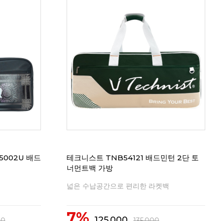
5002U 배드
테크니스트 TNB54121 배드민턴 2단 토
너먼트백 가방
넓은 수납공간으로 편리한 라켓백
7%
125,000
00
135,000