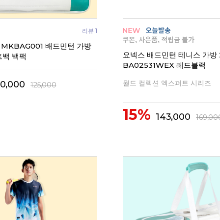
리뷰 1
 MKBAG001 배드민턴 가방
요넥스 배드민턴 테니스 가방 
트백 백팩
BA02531WEX 레드블랙
월드 컬렉션 엑스퍼트 시리즈
10,000
125,000
15%
143,000
169,00