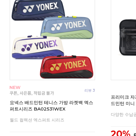
리뷰 3
프리미크 자개
요넥스 배드민턴 테니스 가방 라켓백 엑스
드민턴 미니
퍼트시리즈 BA02531WEX
다양한 수납
월드 컬렉션 엑스퍼트 시리즈
20%