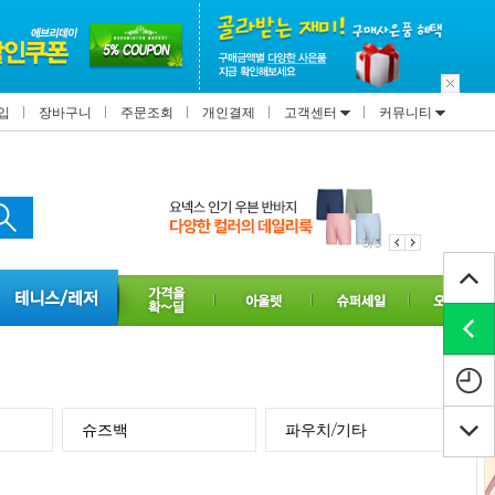
입
장바구니
주문조회
개인결제
고객센터
커뮤니티
3/3
슈즈백
파우치/기타