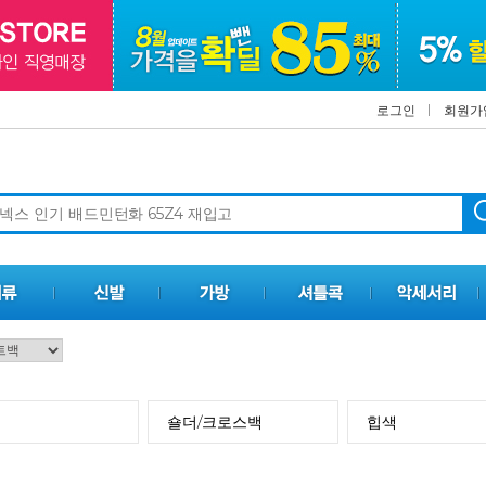
로그인
회원가
숄더/크로스백
힙색