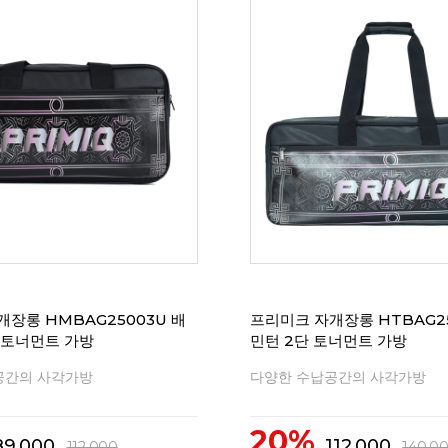
장롱 HMBAG25003U 배
프리미크 자개장롱 HTBAG2
 토너먼트 가방
민턴 2단 토너먼트 가방
공간의 사각가방
다양한 수납공간의 사각가방
20%
89,000
112,000
112,000
140,0