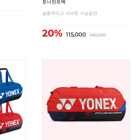
토너먼트백
실용적이고 넉넉한 수납공간
20%
115,000
145,000