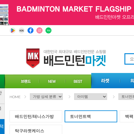
HOME
배드민턴/테니스가방
토너먼트백
백팩
탁구라켓케이스