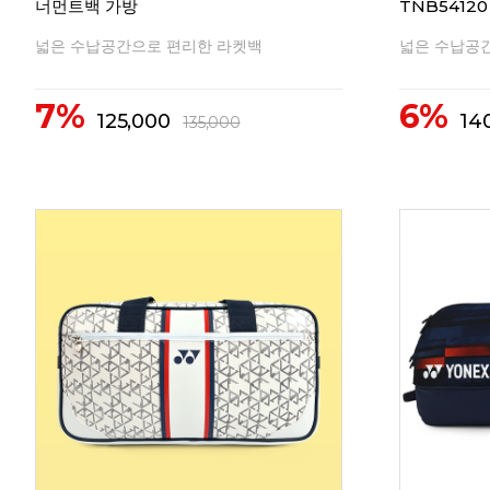
너먼트백 가방
TNB54120
넓은 수납공간으로 편리한 라켓백
넓은 수납공
7%
6%
125,000
14
135,000