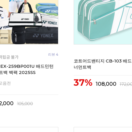
리뷰 4
코트어드밴티지 CB-103 배
EX-259BP001U 배드민턴
너먼트백
백 백팩 2025SS
37%
 모음전
108,000
172,0
2,000
105,000