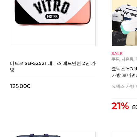
비트로 SB-52521 테니스 배드민턴 2단 가
요넥스 YON
방
가방 토너먼트
125,000
요넥스 가방
21%
8