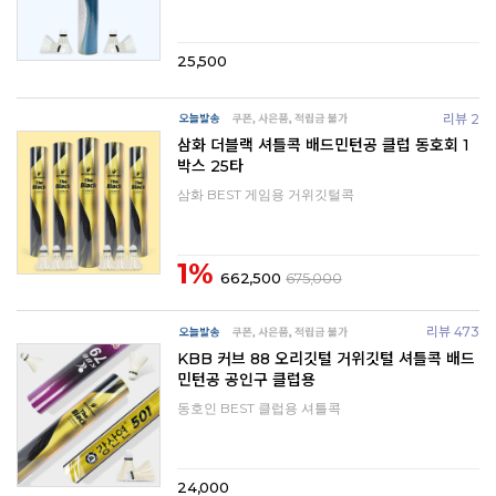
25,500
리뷰 2
삼화 더블랙 셔틀콕 배드민턴공 클럽 동호회 1
박스 25타
삼화 BEST 게임용 거위깃털콕
1%
662,500
675,000
리뷰 473
KBB 커브 88 오리깃털 거위깃털 셔틀콕 배드
민턴공 공인구 클럽용
동호인 BEST 클럽용 셔틀콕
24,000