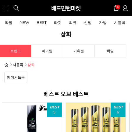
0
확딜
NEW
BEST
라켓
의류
신발
가방
셔틀콕
삼화
브랜드
아이템
기획전
확딜
셔틀콕
삼화
페더셔틀콕
베스트 오브 베스트
T
BEST
BEST
6
7