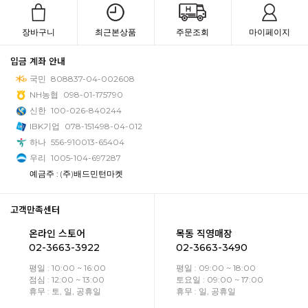
장바구니
최근본상품
주문조회
마이페이지
입금 계좌 안내
국민
808837-04-002608
NH농협
098-01-175790
신한
100-026-840244
IBK기업
078-151498-04-012
하나
556-910013-65404
우리
1005-104-697287
예금주 : (주)배드민턴마켓
고객만족센터
온라인 스토어
목동 직영매장
02-3663-3922
02-3663-3490
평일 : 10:00 ~ 16:00
평일 : 09:00 ~ 18:00
점심 : 12:00 ~ 13:00
토요일 : 09:00 ~ 17:00
휴무 : 토, 일, 공휴일
휴무 : 일, 공휴일