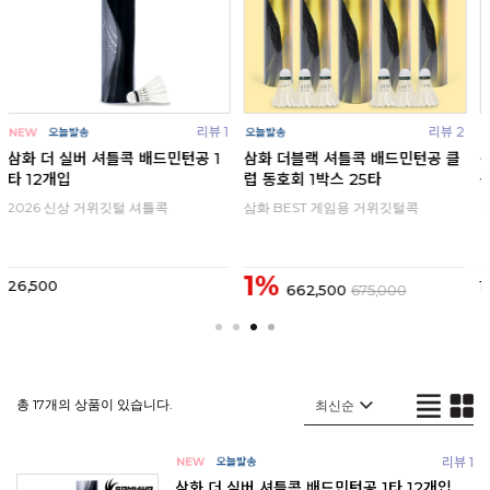
 1
리뷰 2
리뷰 3
1
삼화 더블랙 셔틀콕 배드민턴공 클
삼화 셔틀콕 배드랩 빅윙 배드민턴
럽 동호회 1박스 25타
공 거위 깃털
삼화 BEST 게임용 거위깃털콕
거위깃털 동호인 클럽 셔틀콕
1%
15,000
662,500
675,000
총 17개의 상품이 있습니다.
리뷰 1
삼화 더 실버 셔틀콕 배드민턴공 1타 12개입