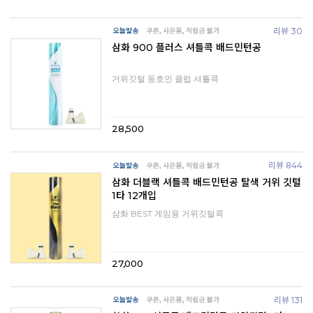
리뷰 30
삼화 900 플러스 셔틀콕 배드민턴공
거위깃털 동호인 클럽 셔틀콕
28,500
리뷰 844
삼화 더블랙 셔틀콕 배드민턴공 탈색 거위 깃털
1타 12개입
삼화 BEST 게임용 거위깃털콕
27,000
리뷰 131