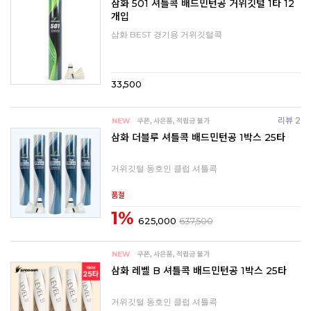
삼화 501 셔틀콕 배드민턴공 거위깃털 1타 12
개입
삼화 BEST 경기용 거위깃털콕
33,500
리뷰 2
삼화 더블루 셔틀콕 배드민턴공 1박스 25타
거위깃털 동호인 클럽 셔틀콕
품절
1%
625,000
637,500
삼화 레벨 B 셔틀콕 배드민턴공 1박스 25타
거위깃털 동호인 클럽 셔틀콕