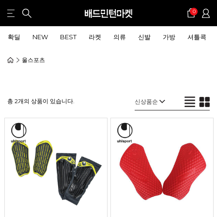
0
확딜
NEW
BEST
라켓
의류
신발
가방
셔틀콕
울스포츠
총 2개의 상품이 있습니다.