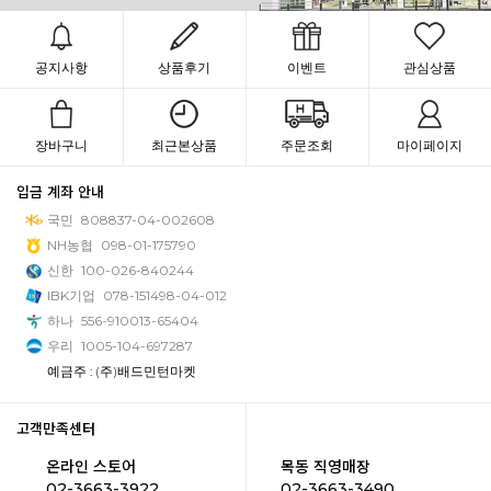
공지사항
상품후기
이벤트
관심상품
장바구니
최근본상품
주문조회
마이페이지
입금 계좌 안내
국민
808837-04-002608
NH농협
098-01-175790
신한
100-026-840244
IBK기업
078-151498-04-012
하나
556-910013-65404
우리
1005-104-697287
예금주 : (주)배드민턴마켓
고객만족센터
온라인 스토어
목동 직영매장
02-3663-3922
02-3663-3490