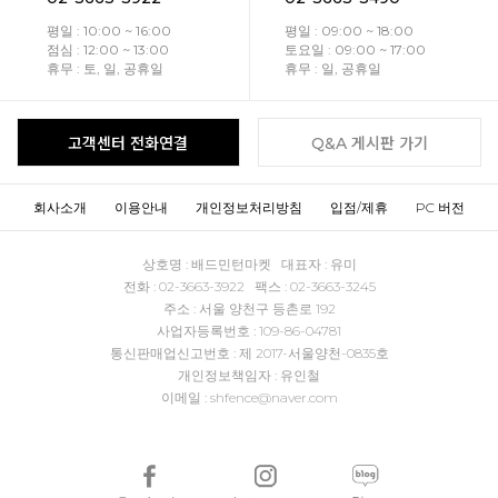
평일 : 10:00 ~ 16:00
평일 : 09:00 ~ 18:00
점심 : 12:00 ~ 13:00
토요일 : 09:00 ~ 17:00
휴무 : 토, 일, 공휴일
휴무 : 일, 공휴일
고객센터 전화연결
Q&A 게시판 가기
회사소개
이용안내
개인정보처리방침
입점/제휴
PC 버전
상호명 : 배드민턴마켓 대표자 : 유미
전화 : 02-3663-3922 팩스 : 02-3663-3245
주소 : 서울 양천구 등촌로 192
사업자등록번호 : 109-86-04781
통신판매업신고번호 : 제 2017-서울양천-0835호
개인정보책임자 : 유인철
이메일 : shfence@naver.com