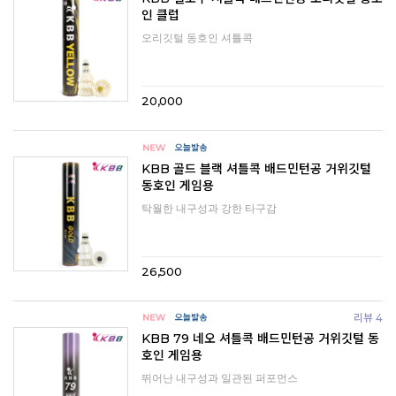
인 클럽
오리깃털 동호인 셔틀콕
20,000
KBB 골드 블랙 셔틀콕 배드민턴공 거위깃털
동호인 게임용
탁월한 내구성과 강한 타구감
26,500
리뷰 4
KBB 79 네오 셔틀콕 배드민턴공 거위깃털 동
호인 게임용
뛰어난 내구성과 일관된 퍼포먼스