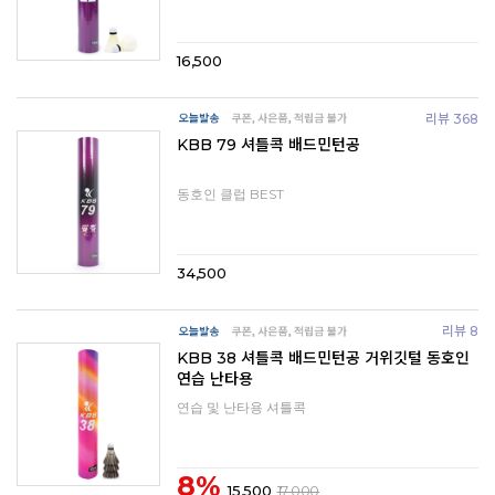
16,500
리뷰 368
KBB 79 셔틀콕 배드민턴공
동호인 클럽 BEST
34,500
리뷰 8
KBB 38 셔틀콕 배드민턴공 거위깃털 동호인
연습 난타용
연습 및 난타용 셔틀콕
8%
15,500
17,000