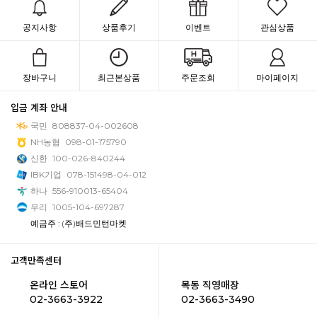
공지사항
상품후기
이벤트
관심상품
장바구니
최근본상품
주문조회
마이페이지
입금 계좌 안내
국민
808837-04-002608
NH농협
098-01-175790
신한
100-026-840244
IBK기업
078-151498-04-012
하나
556-910013-65404
우리
1005-104-697287
예금주 : (주)배드민턴마켓
고객만족센터
온라인 스토어
목동 직영매장
02-3663-3922
02-3663-3490