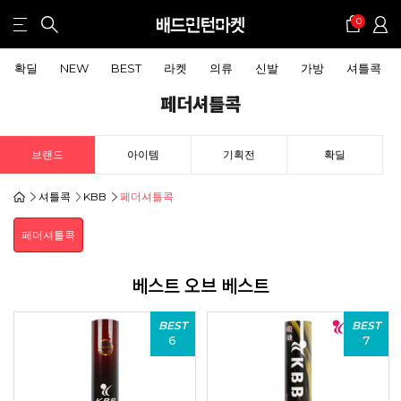
0
확딜
NEW
BEST
라켓
의류
신발
가방
셔틀콕
페더셔틀콕
브랜드
아이템
기획전
확딜
셔틀콕
KBB
페더셔틀콕
페더셔틀콕
베스트 오브 베스트
BEST
BEST
6
7