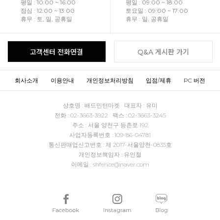
평일 : 10:00 ~ 16:00
평일 : 09:00 ~ 18:00
점심 : 12:00 ~ 13:00
토요일 : 09:00 ~ 17:00
휴무 : 토, 일, 공휴일
휴무 : 일, 공휴일
고객센터 전화연결
Q&A 게시판 가기
회사소개
이용안내
개인정보처리방침
입점/제휴
PC 버전
상호명 : 배드민턴마켓 대표자 : 유미
전화 : 02-3663-3922 팩스 : 02-3663-3245
주소 : 서울 양천구 등촌로 192
사업자등록번호 : 109-86-04781
통신판매업신고번호 : 제 2017-서울양천-0835호
개인정보책임자 : 유인철
이메일 : shfence@naver.com