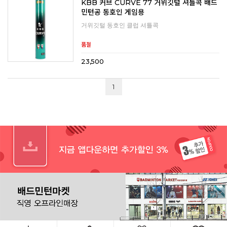
KBB 커브 CURVE 77 거위깃털 셔틀콕 배드
민턴공 동호인 게임용
거위깃털 동호인 클럽 셔틀콕
품절
23,500
1