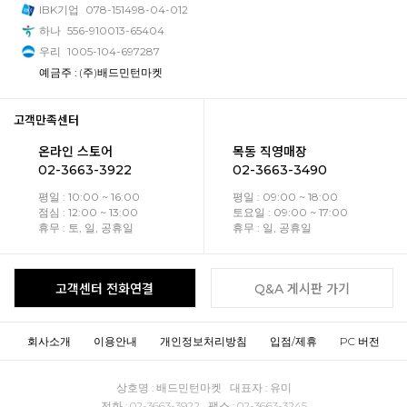
IBK기업
078-151498-04-012
하나
556-910013-65404
우리
1005-104-697287
예금주 : (주)배드민턴마켓
고객만족센터
온라인 스토어
목동 직영매장
02-3663-3922
02-3663-3490
평일 : 10:00 ~ 16:00
평일 : 09:00 ~ 18:00
점심 : 12:00 ~ 13:00
토요일 : 09:00 ~ 17:00
휴무 : 토, 일, 공휴일
휴무 : 일, 공휴일
고객센터 전화연결
Q&A 게시판 가기
회사소개
이용안내
개인정보처리방침
입점/제휴
PC 버전
상호명 : 배드민턴마켓 대표자 : 유미
전화 : 02-3663-3922 팩스 : 02-3663-3245