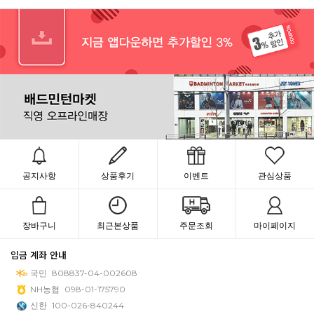
공지사항
상품후기
이벤트
관심상품
장바구니
최근본상품
주문조회
마이페이지
입금 계좌 안내
국민
808837-04-002608
NH농협
098-01-175790
신한
100-026-840244