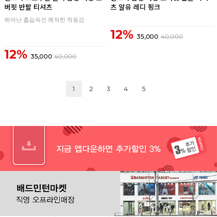
버핏 반팔 티셔츠
츠 알유 레디 핑크
뛰어난 흡습속건 쾌적한 착용감
12%
35,000
40,000
12%
35,000
40,000
1
2
3
4
5