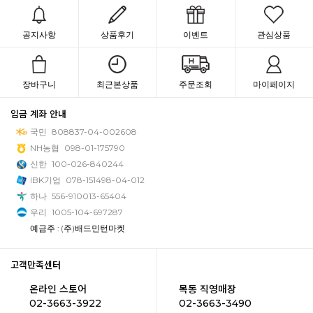
공지사항
상품후기
이벤트
관심상품
장바구니
최근본상품
주문조회
마이페이지
입금 계좌 안내
국민
808837-04-002608
NH농협
098-01-175790
신한
100-026-840244
IBK기업
078-151498-04-012
하나
556-910013-65404
우리
1005-104-697287
예금주 : (주)배드민턴마켓
고객만족센터
온라인 스토어
목동 직영매장
02-3663-3922
02-3663-3490