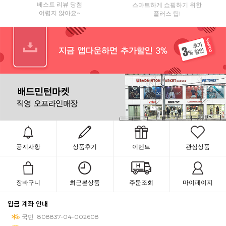
베스트 리뷰 당첨
스마트하게 쇼핑하기 위한
어렵지 않아요~
플러스 팁!
공지사항
상품후기
이벤트
관심상품
장바구니
최근본상품
주문조회
마이페이지
입금 계좌 안내
국민
808837-04-002608