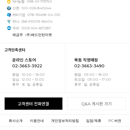
NH농협
098-01-175790
신한
100-026-840244
IBK기업
078-151498-04-012
하나
556-910013-65404
우리
1005-104-697287
예금주 : (주)배드민턴마켓
고객만족센터
온라인 스토어
목동 직영매장
02-3663-3922
02-3663-3490
평일 : 10:00 ~ 16:00
평일 : 09:00 ~ 18:00
점심 : 12:00 ~ 13:00
토요일 : 09:00 ~ 17:00
휴무 : 토, 일, 공휴일
휴무 : 일, 공휴일
고객센터 전화연결
Q&A 게시판 가기
회사소개
이용안내
개인정보처리방침
입점/제휴
PC 버전