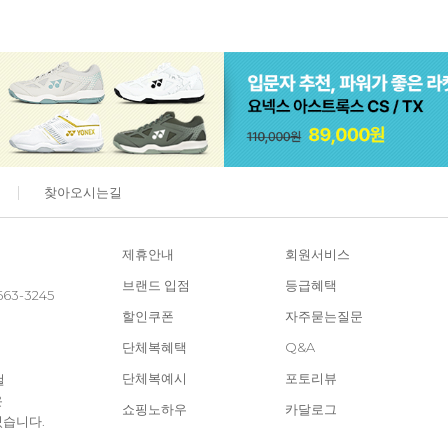
찾아오시는길
제휴안내
회원서비스
브랜드 입점
등급혜택
663-3245
할인쿠폰
자주묻는질문
단체복혜택
Q&A
단체복예시
포토리뷰
철
은
쇼핑노하우
카달로그
있습니다.