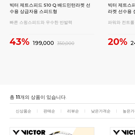
빅터 제트스피드 S10 Q 배드민턴라켓 선
빅터 제트스피드
수용 상급자용 스피드형
라켓 선수용
빠른 스윙스피드와 우수한 반발력
파워와 컨트롤
43%
20%
199,000
2
350,000
총
11
개의 상품이 있습니다.
신상품순
판매순
리뷰순
낮은가격순
높은가