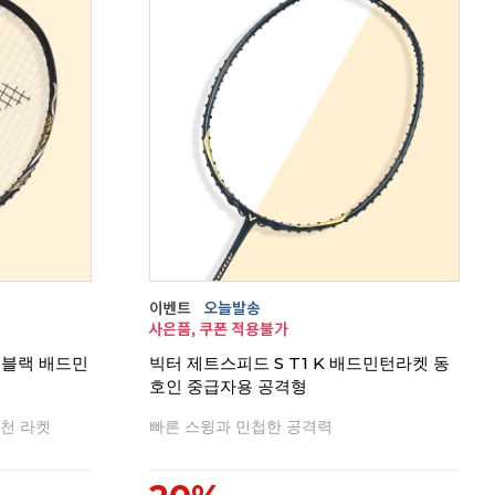
C 블랙 배드민
빅터 제트스피드 S T1 K 배드민턴라켓 동
호인 중급자용 공격형
천 라켓
빠른 스윙과 민첩한 공격력