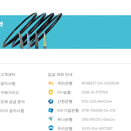
고객센터
입금 계좌 안내
국민은행
808837-04-002608
공지사항
NH농협
098-01-175790
구매가이드
신한은행
100-026-840244
도매 공급 문의
IBK기업은행
078-151498-04-012
B2B 공지사항
하나은행
556-910013-65404
우리은행
1005-104-697287