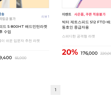
리뷰 1
빅터 제트스피드 S12 FTD
피드 S 800HT 배드민턴라켓
동호인 중급자용
후 수업
스피디한 공격형 라켓
이 쉬운 입문자 추천 라켓
20%
176,000
220,0
9,400
66,000
1