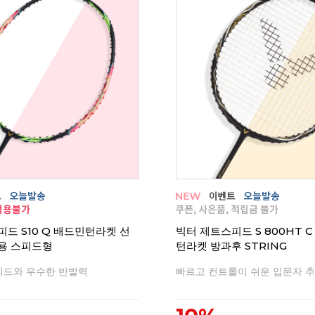
드 S10 Q 배드민턴라켓 선
빅터 제트스피드 S 800HT 
용 스피드형
턴라켓 방과후 STRING
피드와 우수한 반발력
빠르고 컨트롤이 쉬운 입문자 추