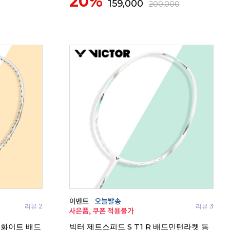
20%
159,000
200,000
리뷰 2
리뷰 3
A 화이트 배드
빅터 제트스피드 S T1 R 배드민턴라켓 동