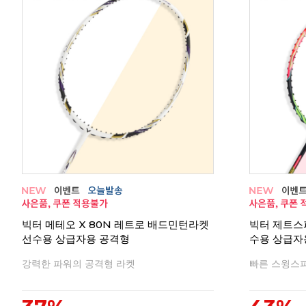
빅터 메테오 X 80N 레트로 배드민턴라켓
빅터 제트스피
선수용 상급자용 공격형
수용 상급자
강력한 파워의 공격형 라켓
빠른 스윙스