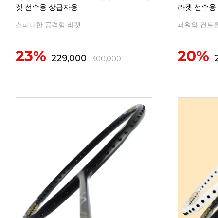
켓 선수용 상급자용
라켓 선수용
스피디한 공격형 라켓
파워와 컨트롤
23%
20%
229,000
300,000