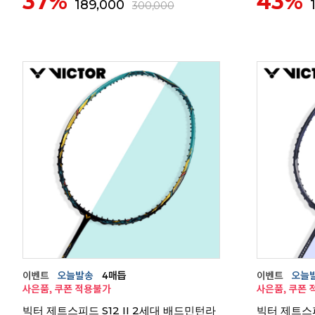
37%
43%
189,000
300,000
빅터 제트스피드 S12 II 2세대 배드민턴라
빅터 제트스피