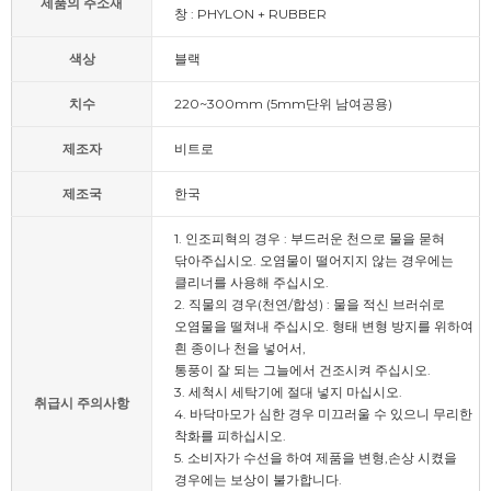
제품의 주소재
창 : PHYLON + RUBBER
색상
블랙
치수
220~300mm (5mm단위 남여공용)
제조자
비트로
제조국
한국
1. 인조피혁의 경우 : 부드러운 천으로 물을 묻혀
닦아주십시오. 오염물이 떨어지지 않는 경우에는
클리너를 사용해 주십시오.
2. 직물의 경우(천연/합성) : 물을 적신 브러쉬로
오염물을 떨쳐내 주십시오. 형태 변형 방지를 위하여
흰 종이나 천을 넣어서,
통풍이 잘 되는 그늘에서 건조시켜 주십시오.
3. 세척시 세탁기에 절대 넣지 마십시오.
취급시 주의사항
4. 바닥마모가 심한 경우 미끄러울 수 있으니 무리한
착화를 피하십시오.
5. 소비자가 수선을 하여 제품을 변형,손상 시켰을
경우에는 보상이 불가합니다.