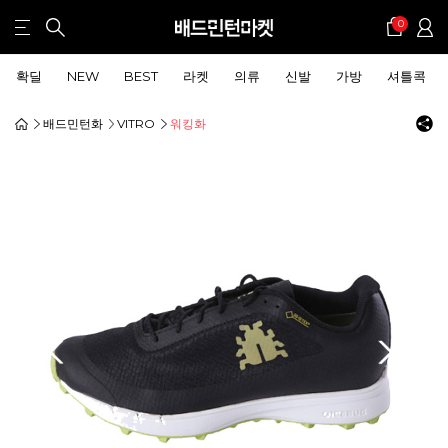
0
확딜
NEW
BEST
라켓
의류
신발
가방
셔틀콕
배드민턴화
VITRO
워킹화