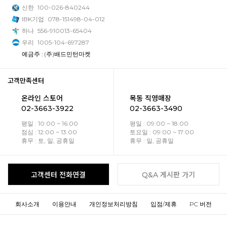
신한
100-026-840244
IBK기업
078-151498-04-012
하나
556-910013-65404
우리
1005-104-697287
예금주 : (주)배드민턴마켓
고객만족센터
온라인 스토어
목동 직영매장
02-3663-3922
02-3663-3490
평일 : 10:00 ~ 16:00
평일 : 09:00 ~ 18:00
점심 : 12:00 ~ 13:00
토요일 : 09:00 ~ 17:00
휴무 : 토, 일, 공휴일
휴무 : 일, 공휴일
고객센터 전화연결
Q&A 게시판 가기
회사소개
이용안내
개인정보처리방침
입점/제휴
PC 버전