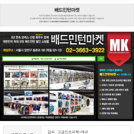
갑피 : 고급인조피혁+매쉬