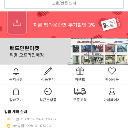
교환/반품 안내
공지사항
상품후기
이벤트
관심상품
장바구니
최근본상품
주문조회
마이페이지
입금 계좌 안내
국민
808837-04-002608
NH농협
098-01-175790