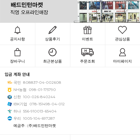
공지사항
상품후기
이벤트
관심상품
장바구니
최근본상품
주문조회
마이페이지
입금 계좌 안내
국민
808837-04-002608
NH농협
098-01-175790
신한
100-026-840244
IBK기업
078-151498-04-012
하나
556-910013-65404
우리
1005-104-697287
예금주 : (주)배드민턴마켓