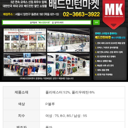
제품소재
폴리에스터 92%, 폴리우레탄 8%
색상
P블루
치수
여성 : 75, 80, 85 / 남성 : 95
제조자
플파