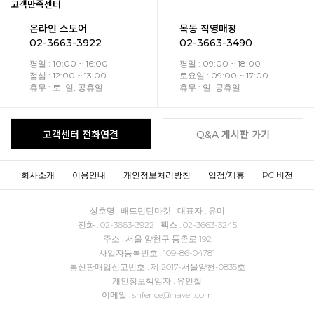
고객만족센터
온라인 스토어
목동 직영매장
02-3663-3922
02-3663-3490
평일 : 10:00 ~ 16:00
평일 : 09:00 ~ 18:00
점심 : 12:00 ~ 13:00
토요일 : 09:00 ~ 17:00
휴무 : 토, 일, 공휴일
휴무 : 일, 공휴일
고객센터 전화연결
Q&A 게시판 가기
회사소개
이용안내
개인정보처리방침
입점/제휴
PC 버전
상호명 : 배드민턴마켓 대표자 : 유미
전화 : 02-3663-3922 팩스 : 02-3663-3245
주소 : 서울 양천구 등촌로 192
사업자등록번호 : 109-86-04781
통신판매업신고번호 : 제 2017-서울양천-0835호
개인정보책임자 : 유인철
이메일 : shfence@naver.com