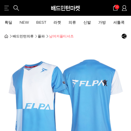
0
확딜
NEW
BEST
라켓
의류
신발
가방
셔틀콕
배드민턴의류
플파
남여커플티셔츠