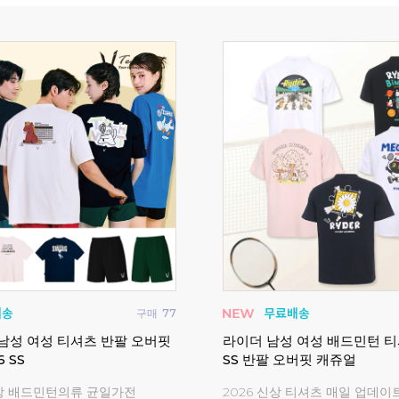
구매
0
트 배드민턴복 탁구복 게임웨
비트로 남성 여성 반팔 티셔
게임웨어