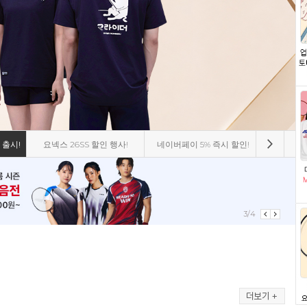
 출시!
요넥스 26SS 할인 행사!
네이버페이 5% 즉시 할인!
비트로 8
3/4