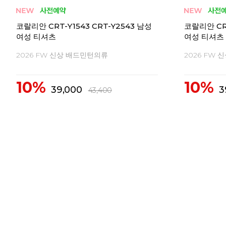
 남성
코랄리안 CRT-H2551 여성 티셔츠
후메이 30 
오리깃털 동
2026 FW 신상 배드민턴의류
뛰어난 내구
10%
62,300
69,300
25,500