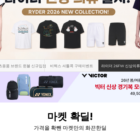
츠용품 브랜드 윈블 신규입점
비렉스 셔틀콕 구매이벤트
라이더 26FW 신상의류
마켓 확딜!
가격을 확뺀 마켓만의 화끈한딜