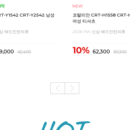
코랄리안 CDT-X1565 남성
셔틀콕 배드민턴공 1타 12개입
호인 게임
2026 FW 신상 배드민턴의류
성과 안정적인 비행성
10%
43,400
48,300