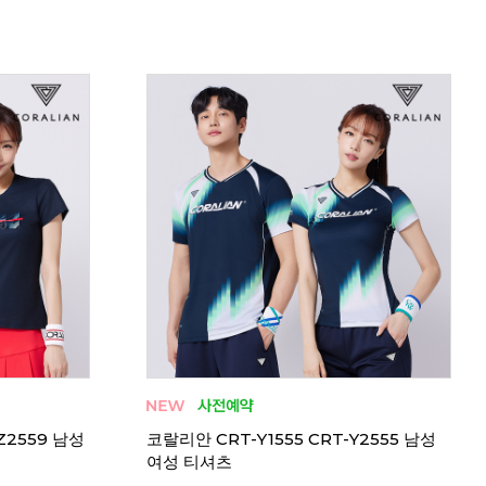
리뷰 376
 여성 티셔츠
코랄
미즈노 사이클론스피드3 배드민턴화 체대
입시화 인도어화 와이드 신발