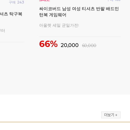
구매
20
구매
18
빅터
요넥스 남성 여성 티셔츠 반팔 캐주얼 오버
반팔
성 티셔츠 반
핏 2026FW
202
2026 가을 신상 캐주얼 티셔츠 균일가전!
!
2
15%
50,000
59,000