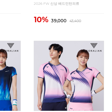
류 모음전!
20
미즈노 베스트 셀러 상품 모음전
1
15%
75,000
89,000