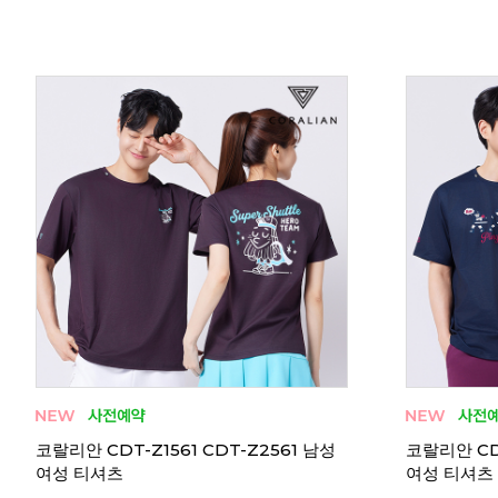
남성
요넥스 남성 여성 티셔츠 반팔 캐주얼 오버
요넥스 261
핏 2026FW
얼 26시즌