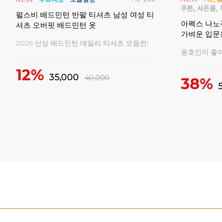
구매
0
배드민
비트로 남성 여성 반팔 티셔츠 배드민턴복
비트로 남성
경기복
민턴복 게임
비트로 티셔츠 기간한정 특가세일!
비트로 의류 
69%
73%
23,000
75,000