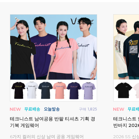
매
845
구매
461
턴복
요넥스 261TS050U 티셔츠 오버핏 캐주
비트로 스커
얼 26시즌
어
2026 시즌 캐주얼 티셔츠 모음전!