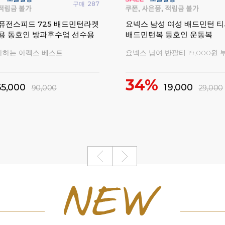
구매
3
 여성 반팔 티셔츠 반바지 배드
요넥스 269TR011M 남성 여
웨어
팔 긴팔 데일리 2026FW
기간한정 특가세일!
2026 가을 신상 기획의류 모음전
10%
20,000
26,000
75,000
29,000