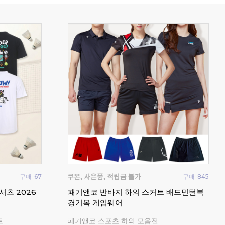
구매
21
구매
13
요넥
츠 배드민턴복
비트로 남성 여성 반팔 티셔츠 배드민턴복
드민
탁구복
202