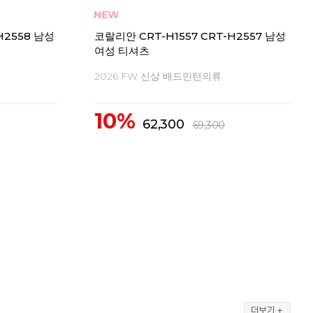
코랄
 티셔츠
코랄리안 CDT-X1563 남성 티셔츠
20
2026 FW 신상 배드민턴의류
1
10%
43,400
48,300