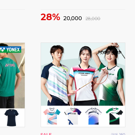
일!
비트로 티셔츠 기간한정 특가세일!
1
72%
15,000
55,000