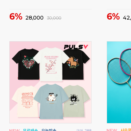
비트로 여성 
30%
38,000
55,000
68%
매
160