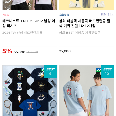
리뷰 844
테크니스트 TNTB56092 남성 여
삼화 더블랙 셔틀콕 배드민턴공 탈
성 티셔츠
색 거위 깃털 1타 12개입
2026 FW 신상 배드민턴의류
삼화 BEST 게임용 거위깃털콕
5%
27,000
55,000
58,000
BEST
BEST
9
10