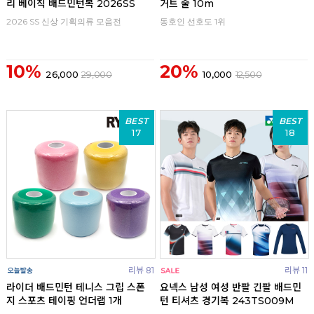
리 베이직 배드민턴복 2026SS
거트 줄 10m
2026 SS 신상 기획의류 모음전
동호인 선호도 1위
10%
20%
26,000
29,000
10,000
12,500
BEST
BEST
17
18
리뷰 81
리뷰 11
라이더 배드민턴 테니스 그립 스폰
요넥스 남성 여성 반팔 긴팔 배드민
지 스포츠 테이핑 언더랩 1개
턴 티셔츠 경기복 243TS009M