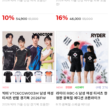
2026 빅터 가을 신상 하의 모음전!
2026 빅터 가을 신상 캐주얼 의류 모음
전!
10%
16%
54,900
61,000
46,000
55,000
구매
0
구매
376
빅터 VTC6CGW003M 남성 여성
라이더 RBC-5 남성 여성 티셔츠 한
티셔츠 반팔 경기복 2026FW
정판 광복절 에디션 코튼라이크
2026 빅터 가을 신상 경기복 모음전!
8.15 광복절 스페셜 에디션