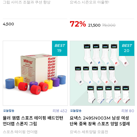
그립 사이즈 조절과 쿠션 향상
요넥스 시즌오프 아울렛!
72%
4,500
21,500
79,000
BEST
BEST
19
20
리뷰 452
리뷰 80
뮬러 엠랩 스포츠 테이핑 배드민턴
요넥스 249SN003M 남성 여성
언더랩 스폰지 그립
단목 중목 장목 스포츠 양말 5켤레
스포츠 테이핑 언더랩
요넥스 세트양말 모음전