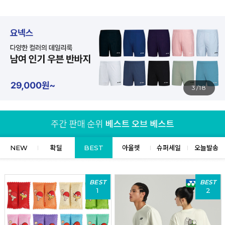
4/18
NEW
확딜
BEST
아울렛
슈퍼세일
오늘발송
BEST
BEST
1
2