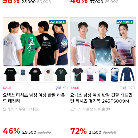
58%
46%
25,000
60,000
37,000
69,000
구매
511
구매
273
요넥스 티셔츠 남성 여성 반팔 라운
요넥스 남성 여성 반팔 긴팔 배드민
드 데일리
턴 티셔츠 경기복 243TS009M
요넥스 캐주얼 티셔츠
요넥스 시즌오프 아울렛!
46%
72%
29,500
55,000
21,500
79,000