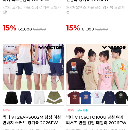
2026 요넥스 가을 신상 경기복 균일가
2026 요넥스 가을 신상 경기복 균일가
전!
전!
15%
15%
69,000
82,000
61,000
72,000
구매
0
구매
0
빅터 VT26APS002M 남성 여성
빅터 VTC6CTO100U 남성 여성
반바지 스커트 경기복 2026FW
티셔츠 반팔 긴팔 데일리 2026FW