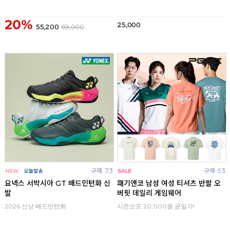
20%
25,000
55,200
69,000
구매
73
구매
53
요넥스 서박시아 GT 배드민턴화 신
패기앤코 남성 여성 티셔츠 반팔 오
발
버핏 데일리 게임웨어
2026 신상 배드민턴화
시즌오프 20,000원 균일가!