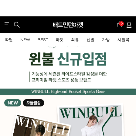
0
확딜
NEW
BEST
라켓
의류
신발
가방
셔틀콕