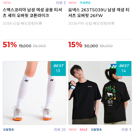
리뷰 3
스맥스코리아 남성 여성 공용 티셔
요넥스 263TS039U 남성 여성 티
츠 세미 오버핏 코튼라이크
셔츠 오버핏 26FW
2026 신상 배드민턴의류
2026 FW 신상 배드민턴의류
51%
15%
19,000
39,000
50,000
59,000
BEST
BEST
13
14
리뷰 25
리뷰 3