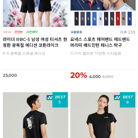
리뷰 239
라이더 RBC-5 남성 여성 티셔츠 한
요넥스 스포츠 헤어밴드 헤드밴드
정판 광복절 에디션 코튼라이크
머리띠 배드민턴 테니스 탁구
8.15 광복절 스페셜 에디션
10가지 컬러로 다양한 스타일링
20%
25,000
4,000
5,000
BEST
BEST
5
6