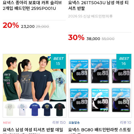
요넥스 종아리 보호대 카프 슬리브
요넥스 261TS043U 남성 여성 티
2개입 배드민턴 259SP001U
셔츠 반팔
2026 SS 신상 배드민턴의류
20%
23,200
29,000
30%
38,000
55,000
BEST
BEST
15
16
리뷰 150
리뷰 10
요넥스 남성 여성 티셔츠 반팔 데일
요넥스 BG80 배드민턴라켓 스트링