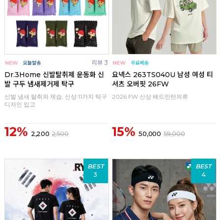
리뷰 3
Dr.3Home 신발탈취제 운동화 신
요넥스 263TS040U 남성 여성 티
발 구두 냄새제거제 탁구
셔츠 오버핏 26FW
신발 냄새 탈취와 제습, 신상 11가지 탁구
2026 FW 신상 배드민턴의류
디자인 입고
12%
15%
2,200
2,500
50,000
59,000
BEST
BEST
3
4