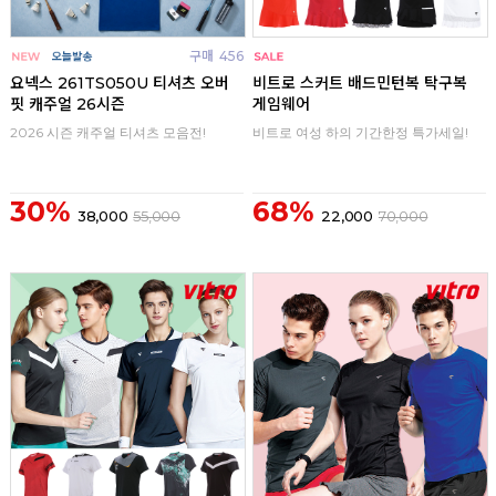
구매
456
구매
0
요넥스 261TS050U 티셔츠 오버
비트로 스커트 배드민턴복 탁구복
핏 캐주얼 26시즌
게임웨어
2026 시즌 캐주얼 티셔츠 모음전!
비트로 여성 하의 기간한정 특가세일!
30%
68%
38,000
55,000
22,000
70,000