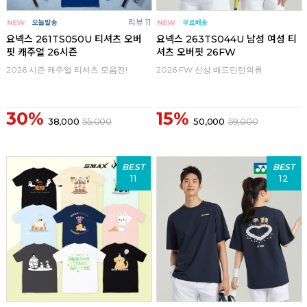
리뷰 11
요넥스 261TS050U 티셔츠 오버
요넥스 263TS044U 남성 여성 티
핏 캐주얼 26시즌
셔츠 오버핏 26FW
2026 시즌 캐주얼 티셔츠 모음전!
2026 FW 신상 배드민턴의류
30%
15%
38,000
55,000
50,000
59,000
BEST
BEST
11
12