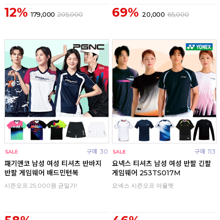
12%
69%
179,000
205,000
20,000
65,000
구매
30
구매
113
패기앤코 남성 여성 티셔츠 반바지
요넥스 티셔츠 남성 여성 반팔 긴팔
반팔 게임웨어 배드민턴복
게임웨어 253TS017M
시즌오프 25,000원 균일가!
요넥스 시즌오프 아울렛