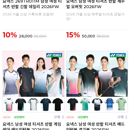
요넥스 269TR011M 남성 여성 티
요넥스 남성 여성 티셔츠 반팔 캐주
셔츠 반팔 긴팔 데일리 2026FW
얼 오버핏 2026FW
2026 가을 신상 기획의류 모음전!
2026 가을 신상 캐주얼 티셔츠 균일가
전!
10%
15%
26,000
29,000
50,000
59,000
구매
3
구매
2
요넥스 남성 여성 티셔츠 반팔 게임
요넥스 남성 여성 반팔 티셔츠 배드
웨어 배드민턴복 2026FW
민턴복 경기복 2026FW