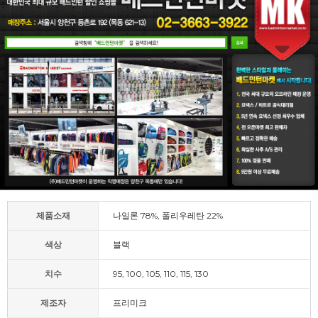
제품소재
나일론 78%, 폴리우레탄 22%
색상
블랙
치수
95, 100, 105, 110, 115, 130
제조자
프리미크