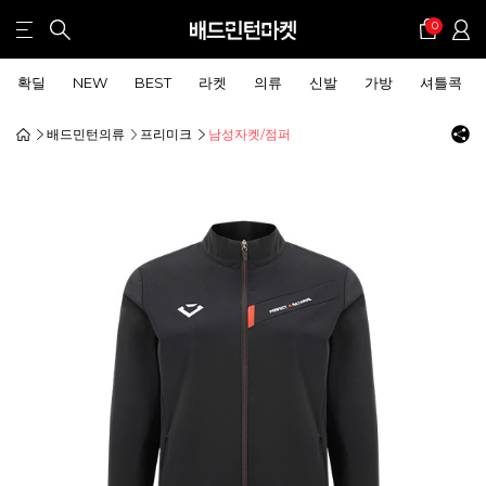
0
확딜
NEW
BEST
라켓
의류
신발
가방
셔틀콕
배드민턴의류
프리미크
남성자켓/점퍼