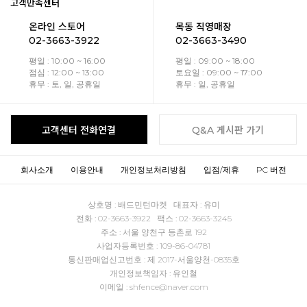
고객만족센터
온라인 스토어
목동 직영매장
02-3663-3922
02-3663-3490
평일 : 10:00 ~ 16:00
평일 : 09:00 ~ 18:00
점심 : 12:00 ~ 13:00
토요일 : 09:00 ~ 17:00
휴무 : 토, 일, 공휴일
휴무 : 일, 공휴일
고객센터 전화연결
Q&A 게시판 가기
회사소개
이용안내
개인정보처리방침
입점/제휴
PC 버전
상호명 : 배드민턴마켓 대표자 : 유미
전화 : 02-3663-3922 팩스 : 02-3663-3245
주소 : 서울 양천구 등촌로 192
사업자등록번호 : 109-86-04781
통신판매업신고번호 : 제 2017-서울양천-0835호
개인정보책임자 : 유인철
이메일 : shfence@naver.com