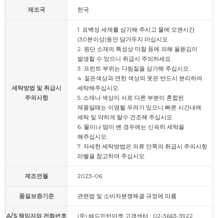
제조국
한국
1. 표백성 세제를 삼가해 주시고 물에 오랜시간
(30분이상)동안 담가두지 마십시오.
2. 원단 소재의 특성상 마찰 등에 의해 올뜯김이
발생할 수 있으니 취급시 주의하세요.
3. 프린트 부위는 다림질을 삼가해 주십시오.
4. 짙은색상과 연한 색상의 옷은 반드시 분리하여
세탁방법 및 취급시
세탁해주십시오.
주의사항
5. 소재나 색상이 서로 다른 부분이 혼합된
제품일때는 이염될 우려가 있으니 빠른 시간내에
세탁 및 약하게 탈수 건조해 주십시오.
6. 물이나 땀이 밴 경우에는 신속히 세탁을
해주십시오.
7. 자세한 세탁방법은 의류 안쪽의 취급시 주의사항
라벨을 참고하여 주십시오.
제조연월
2023-06
품질보증기준
관련법 및 소비자분쟁해결 규정에 따름
A/S 책임자와 전화번호
(주) 배드민턴마켓 고객센터 : 02-3663-3922