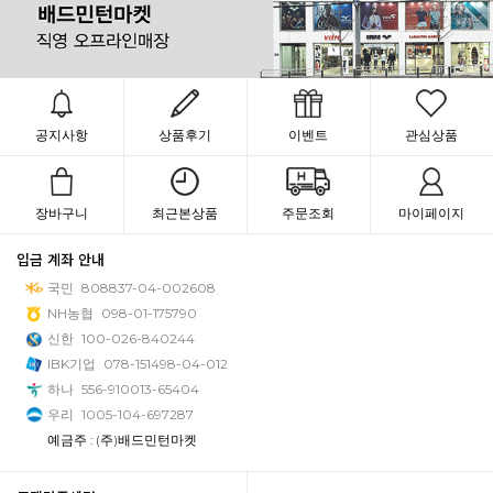
공지사항
상품후기
이벤트
관심상품
장바구니
최근본상품
주문조회
마이페이지
입금 계좌 안내
국민
808837-04-002608
NH농협
098-01-175790
신한
100-026-840244
IBK기업
078-151498-04-012
하나
556-910013-65404
우리
1005-104-697287
예금주 : (주)배드민턴마켓