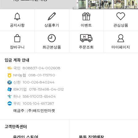
공지사항
상품후기
이벤트
관심상품
장바구니
최근본상품
주문조회
마이페이지
입금 계좌 안내
국민
808837-04-002608
NH농협
098-01-175790
신한
100-026-840244
IBK기업
078-151498-04-012
하나
556-910013-65404
우리
1005-104-697287
예금주 : (주)배드민턴마켓
고객만족센터
온라인 스토어
목동 직영매장