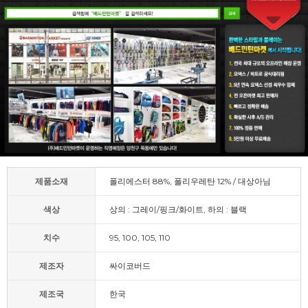
제품소재
폴리에스터 88%, 폴리우레탄 12% / 대상아님
색상
상의 : 그레이/핑크/화이트, 하의 : 블랙
치수
95, 100, 105, 110
제조자
싸이코버드
제조국
한국