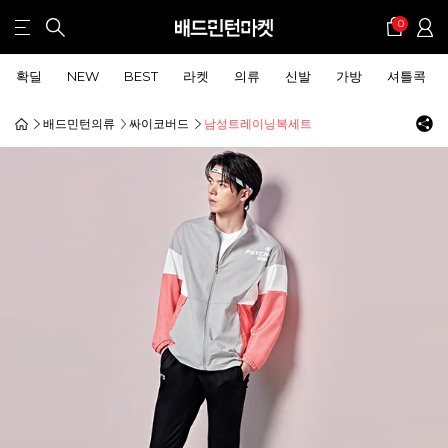
0
확딜
NEW
BEST
라켓
의류
신발
가방
셔틀콕
배드민턴의류
싸이코버드
남성트레이닝복세트