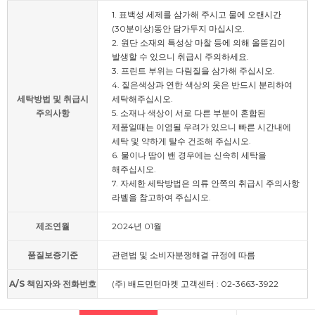
1. 표백성 세제를 삼가해 주시고 물에 오랜시간
(30분이상)동안 담가두지 마십시오.
2. 원단 소재의 특성상 마찰 등에 의해 올뜯김이
발생할 수 있으니 취급시 주의하세요.
3. 프린트 부위는 다림질을 삼가해 주십시오.
4. 짙은색상과 연한 색상의 옷은 반드시 분리하여
세탁방법 및 취급시
세탁해주십시오.
주의사항
5. 소재나 색상이 서로 다른 부분이 혼합된
제품일때는 이염될 우려가 있으니 빠른 시간내에
세탁 및 약하게 탈수 건조해 주십시오.
6. 물이나 땀이 밴 경우에는 신속히 세탁을
해주십시오.
7. 자세한 세탁방법은 의류 안쪽의 취급시 주의사항
라벨을 참고하여 주십시오.
제조연월
2024년 01월
품질보증기준
관련법 및 소비자분쟁해결 규정에 따름
A/S 책임자와 전화번호
(주) 배드민턴마켓 고객센터 : 02-3663-3922