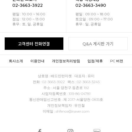
02-3663-3922
02-3663-3490
평일 : 10:00 ~ 16:00
평일 : 09:00 ~ 18:00
점심 : 12:00 ~ 13:00
토요일 : 09:00 ~ 17:00
휴무 : 토, 일, 공휴일
휴무 : 일, 공휴일
고객센터 전화연결
Q&A 게시판 가기
회사소개
이용안내
개인정보처리방침
입점/제휴
PC 버전
상호명 : 배드민턴마켓 대표자 : 유미
전화 : 02-3663-3922 팩스 : 02-3663-3245
주소 : 서울 양천구 등촌로 192
사업자등록번호 : 109-86-04781
통신판매업신고번호 : 제 2017-서울양천-0835호
개인정보책임자 : 유인철
이메일 : shfence@naver.com