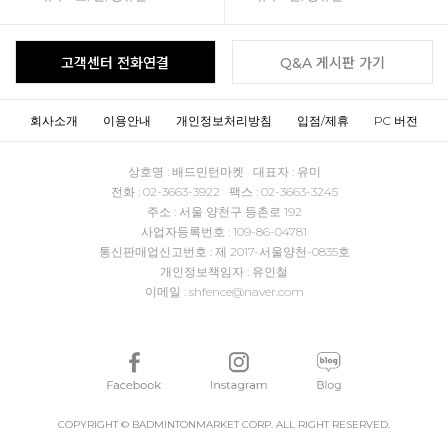
고객센터 전화연결
Q&A 게시판 가기
회사소개
이용안내
개인정보처리방침
입점/제휴
PC 버전
상호명 : 배드민턴마켓 대표자 : 유미
전화 : 02-3663-3922 팩스 : 02-3663-3245
주소 : 서울 양천구 등촌로 192
사업자등록번호 : 109-86-04781
통신판매업신고번호 : 제 2017-서울양천-0835호
개인정보책임자 : 유인철
이메일 : shfence@naver.com
COPYRIGHT © BADMINTONMARKET CORP. ALL RIGHT RESERVED.