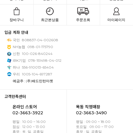
장바구니
최근본상품
주문조회
마이페이지
입금 계좌 안내
국민
808837-04-002608
NH농협
098-01-175790
신한
100-026-840244
IBK기업
078-151498-04-012
하나
556-910013-65404
우리
1005-104-697287
예금주 : (주)배드민턴마켓
고객만족센터
온라인 스토어
목동 직영매장
02-3663-3922
02-3663-3490
평일 : 10:00 ~ 16:00
평일 : 09:00 ~ 18:00
점심 : 12:00 ~ 13:00
토요일 : 09:00 ~ 17:00
휴무 : 토, 일, 공휴일
휴무 : 일, 공휴일