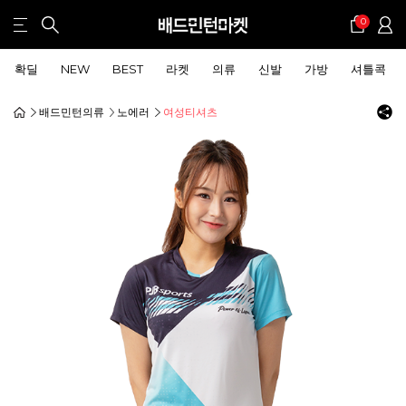
0
확딜
NEW
BEST
라켓
의류
신발
가방
셔틀콕
배드민턴의류
노에러
여성티셔츠