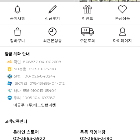
공지사항
상품후기
이벤트
관심상품
장바구니
최근본상품
주문조회
마이페이지
입금 계좌 안내
국민
808837-04-002608
NH농협
098-01-175790
신한
100-026-840244
IBK기업
078-151498-04-012
하나
556-910013-65404
우리
1005-104-697287
예금주 : (주)배드민턴마켓
고객만족센터
온라인 스토어
목동 직영매장
02-3663-3922
02-3663-3490