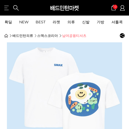
0
확딜
NEW
BEST
라켓
의류
신발
가방
셔틀콕
배드민턴의류
스맥스코리아
남여공용티셔츠