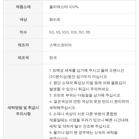
제품소재
폴리에스터 100%
색상
화이트
치수
90, 95, 100, 105, 110, 115
제조자
스맥스코리아
제조국
한국
1. 표백성 세제를 삼가해 주시고 물에 오랜시간
(30분이상)동안 담가두지 마십시오.
2. 원단 소재의 특성상 마찰 등에 의해 올뜯김이
발생할 수 있으니 취급시 주의하세요.
3. 프린트 부위는 다림질을 삼가해 주십시오.
4. 짙은색상과 연한 색상의 옷은 반드시 분리하여
세탁방법 및 취급시
세탁해주십시오.
주의사항
5. 소재나 색상이 서로 다른 부분이 혼합된
제품일때는 이염될 우려가 있으니 빠른 시간내에
세탁 및 약하게 탈수 건조해 주십시오.
6. 물이나 땀이 밴 경우에는 신속히 세탁을
해주십시오.