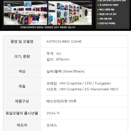
품명 및 모델명
ASTROX 88D GAME
무게 : 4U
크기, 중량
길이 : 675mm
색상
실버/블랙 (Silver/Black)
프레임 : HM Graphite / CFR / Tungsten
재질
샤프트 : HM Graphite / 2G-Nanomesh NEO
제품구성
배드민턴라켓 1자루
동일모델의 출시년월
2024-11
제조자
요넥스