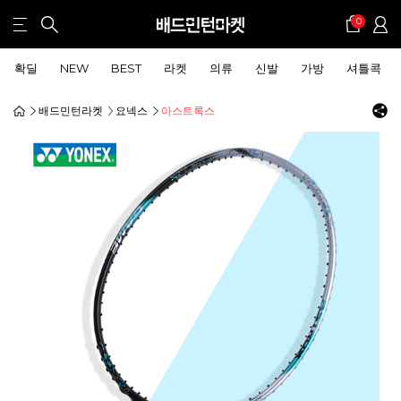
0
확딜
NEW
BEST
라켓
의류
신발
가방
셔틀콕
배드민턴라켓
요넥스
아스트록스