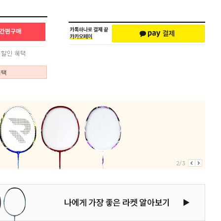
혜택
2/3