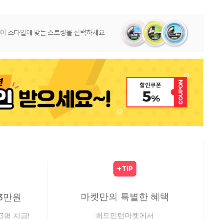
마켓만의 특별한 혜택
3만원
배드민턴마켓에서
3명 지급!