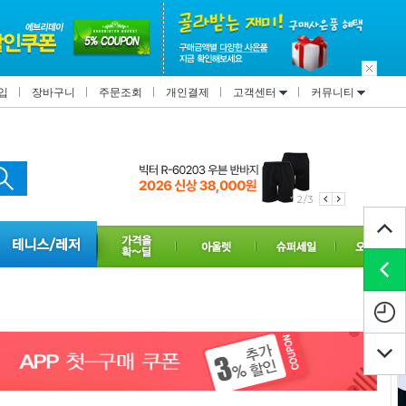
입
장바구니
주문조회
개인결제
고객센터
커뮤니티
2/3