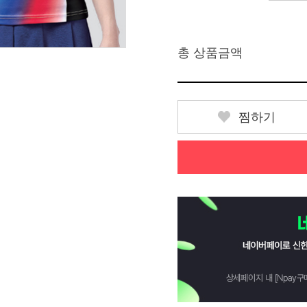
총 상품금액
찜하기