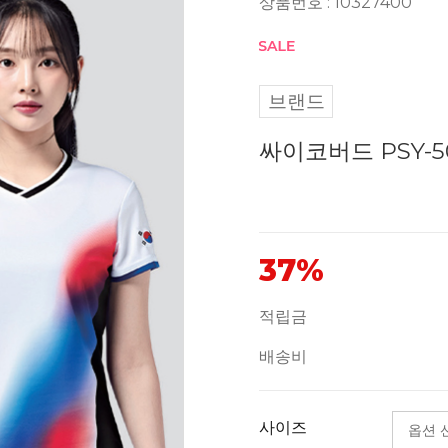
상품번호 : 10327400
브랜드
싸이코버드 PSY-5
37%
적립금
배송비
사이즈