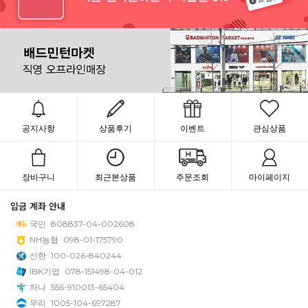
공지사항
상품후기
이벤트
관심상품
장바구니
최근본상품
주문조회
마이페이지
입금 계좌 안내
국민
808837-04-002608
NH농협
098-01-175790
신한
100-026-840244
IBK기업
078-151498-04-012
하나
556-910013-65404
우리
1005-104-697287