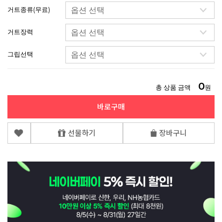
거트종류(무료)
거트장력
그립선택
0
총 상품 금액
원
바로구매
선물하기
장바구니