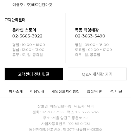
예금주 : (주)배드민턴마켓
고객만족센터
온라인 스토어
목동 직영매장
02-3663-3922
02-3663-3490
평일 : 10:00 ~ 16:00
평일 : 09:00 ~ 18:00
점심 : 12:00 ~ 13:00
토요일 : 09:00 ~ 17:00
휴무 : 토, 일, 공휴일
휴무 : 일, 공휴일
고객센터 전화연결
Q&A 게시판 가기
회사소개
이용안내
개인정보처리방침
입점/제휴
PC 버전
상호명 : 배드민턴마켓 대표자 : 유미
전화 : 02-3663-3922 팩스 : 02-3663-3245
주소 : 서울 양천구 등촌로 192
사업자등록번호 : 109-86-04781
통신판매업신고번호 : 제 2017-서울양천-0835호