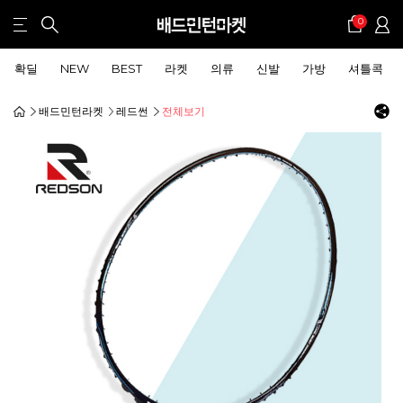
0
확딜
NEW
BEST
라켓
의류
신발
가방
셔틀콕
배드민턴라켓
레드썬
전체보기