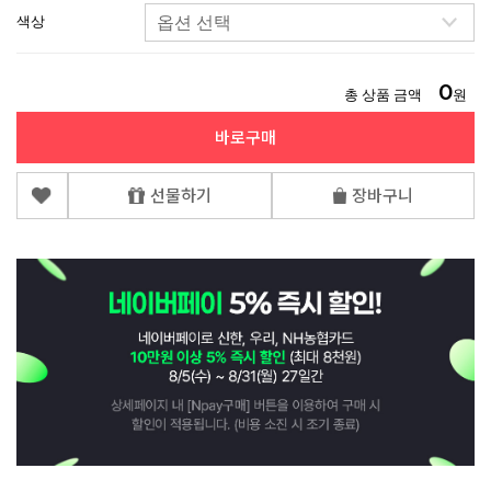
색상
0
총 상품 금액
원
바로구매
선물하기
장바구니