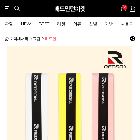
0
확딜
NEW
BEST
라켓
의류
신발
가방
셔틀콕
악세서리
그립
레드썬