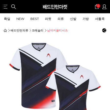
0
확딜
NEW
BEST
라켓
의류
신발
가방
셔틀콕
배드민턴의류
크레슬리
남여커플티셔츠