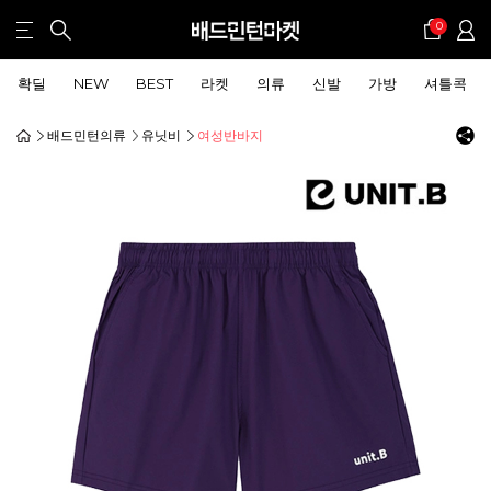
0
확딜
NEW
BEST
라켓
의류
신발
가방
셔틀콕
배드민턴의류
유닛비
여성반바지