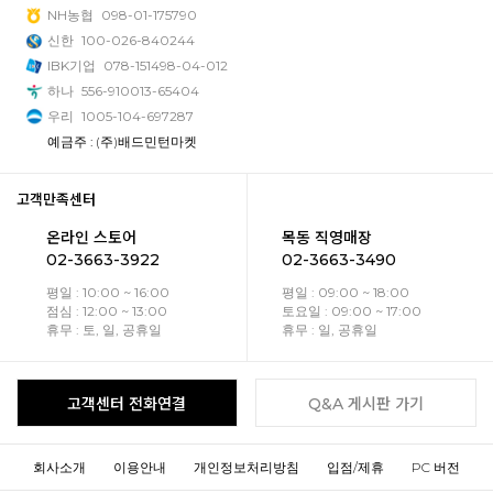
NH농협
098-01-175790
신한
100-026-840244
IBK기업
078-151498-04-012
하나
556-910013-65404
우리
1005-104-697287
예금주 : (주)배드민턴마켓
고객만족센터
온라인 스토어
목동 직영매장
02-3663-3922
02-3663-3490
평일 : 10:00 ~ 16:00
평일 : 09:00 ~ 18:00
점심 : 12:00 ~ 13:00
토요일 : 09:00 ~ 17:00
휴무 : 토, 일, 공휴일
휴무 : 일, 공휴일
고객센터 전화연결
Q&A 게시판 가기
회사소개
이용안내
개인정보처리방침
입점/제휴
PC 버전