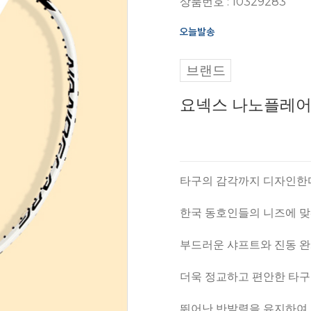
상품번호 : 10329283
브랜드
요넥스 나노플레어
타구의 감각까지 디자인한
한국 동호인들의 니즈에 맞
부드러운 샤프트와 진동 완
더욱 정교하고 편안한 타구
뛰어난 반발력을 유지하여 