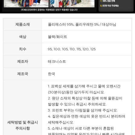
제품소재
폴리에스터 95%, 폴리우레탄 5% / 대상아님
색상
블랙/화이트
치수
95, 100, 105, 110, 115, 120, 125
제조자
테크니스트
제조국
한국
1. 표백성 세제를 삼가해 주시고 물에 오랜시간
(30분이상)동안 담가두지 마십시오.
2. 원단 소재의 특성상 마찰 등에 의해 올뜯김이
발생할 수 있으니 취급시 주의하세요.
3. 프린트 부위는 다림질을 삼가해 주십시오.
4. 짙은색상과 연한 색상의 옷은 반드시 분리하여
세탁방법 및 취급시
세탁해주십시오.
주의사항
5. 소재나 색상이 서로 다른 부분이 혼합된
제품일때는 이염될 우려가 있으니 빠른 시간내에