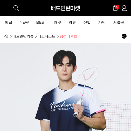
0
확딜
NEW
BEST
라켓
의류
신발
가방
셔틀콕
배드민턴의류
테크니스트
남성티셔츠