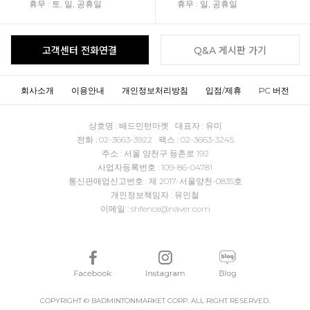
휴무 : 토, 일, 공휴일
휴무 : 일, 공휴일
고객센터 전화연결
Q&A 게시판 가기
회사소개
이용안내
개인정보처리방침
입점/제휴
PC 버전
상호명 : 배드민턴마켓 대표자 : 유미
전화 : 02-3663-3922 팩스 : 02-3663-3245
주소 : 서울 양천구 등촌로 192
사업자등록번호 : 109-86-04781
통신판매업신고번호 : 제 2017-서울양천-0835호
개인정보책임자 : 유인철
이메일 : shfence@naver.com
COPYRIGHT © BADMINTONMARKET CORP. ALL RIGHT RESERVED.