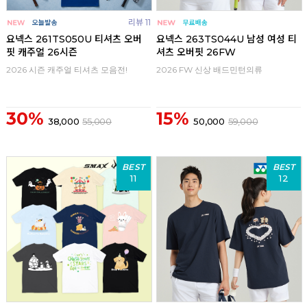
리뷰 11
요넥스 261TS050U 티셔츠 오버
요넥스 263TS044U 남성 여성 티
핏 캐주얼 26시즌
셔츠 오버핏 26FW
2026 시즌 캐주얼 티셔츠 모음전!
2026 FW 신상 배드민턴의류
30%
15%
38,000
55,000
50,000
59,000
BEST
BEST
11
12