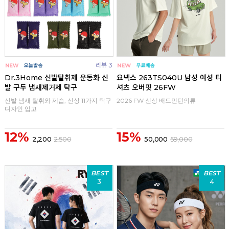
리뷰 3
Dr.3Home 신발탈취제 운동화 신
요넥스 263TS040U 남성 여성 티
발 구두 냄새제거제 탁구
셔츠 오버핏 26FW
신발 냄새 탈취와 제습, 신상 11가지 탁구
2026 FW 신상 배드민턴의류
디자인 입고
12%
15%
2,200
2,500
50,000
59,000
BEST
BEST
3
4