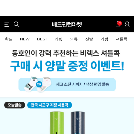
0
확딜
NEW
BEST
라켓
의류
신발
가방
셔틀콕