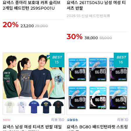
요넥스 종아리 보호대 카프 슬리브
요넥스 261TS043U 남성 여성 티
2개입 배드민턴 259SP001U
셔츠 반팔
2026 SS 신상 배드민턴의류
20%
23,200
29,000
30%
38,000
55,000
BEST
BEST
15
16
리뷰 150
리뷰 10
요넥스 남성 여성 티셔츠 반팔 데일
요넥스 BG80 배드민턴라켓 스트링