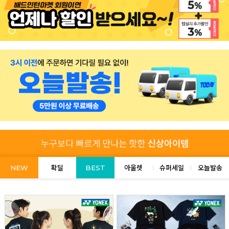
NEW
확딜
BEST
아울렛
슈퍼세일
오늘발송