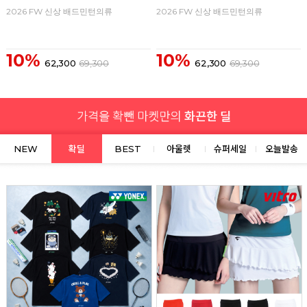
2026 FW 신상 배드민턴의류
2026 FW 신상 배드민턴의류
10%
10%
62,300
69,300
62,300
69,300
NEW
확딜
BEST
아울렛
슈퍼세일
오늘발송