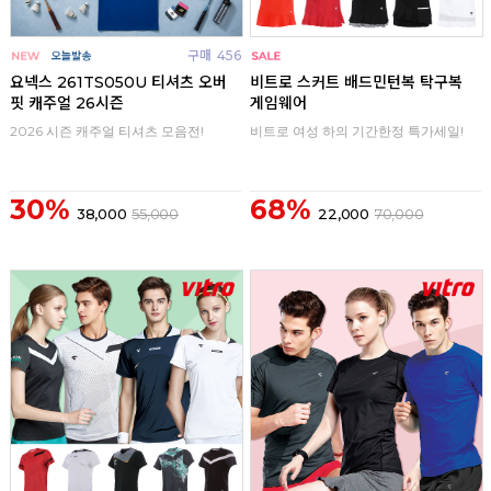
구매
456
구매
0
요넥스 261TS050U 티셔츠 오버
비트로 스커트 배드민턴복 탁구복
핏 캐주얼 26시즌
게임웨어
2026 시즌 캐주얼 티셔츠 모음전!
비트로 여성 하의 기간한정 특가세일!
30%
68%
38,000
55,000
22,000
70,000