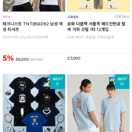
리뷰 844
테크니스트 TNTB56092 남성 여
삼화 더블랙 셔틀콕 배드민턴공 탈
성 티셔츠
색 거위 깃털 1타 12개입
2026 FW 신상 배드민턴의류
삼화 BEST 게임용 거위깃털콕
5%
27,000
55,000
58,000
BEST
BEST
9
10