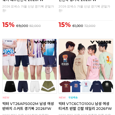
2026 요넥스 가을 신상 경기복 균일가
2026 요넥스 가을 신상 경기복 균일가
전!
전!
15%
15%
69,000
82,000
61,000
72,000
구매
0
구매
0
빅터 VT26APS002M 남성 여성
빅터 VTC6CTO100U 남성 여성
반바지 스커트 경기복 2026FW
티셔츠 반팔 긴팔 데일리 2026FW