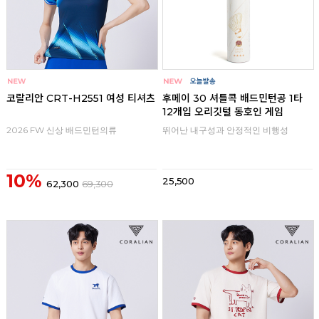
코랄리안 CRT-H2551 여성 티셔츠
후메이 30 셔틀콕 배드민턴공 1타
12개입 오리깃털 동호인 게임
2026 FW 신상 배드민턴의류
뛰어난 내구성과 안정적인 비행성
10%
25,500
62,300
69,300