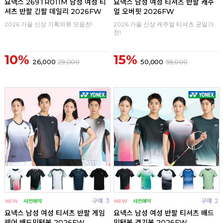
요넥스 269TR011M 남성 여성 티
요넥스 남성 여성 티셔츠 반팔 캐주
셔츠 반팔 긴팔 데일리 2026FW
얼 오버핏 2026FW
2026 가을 신상 기획의류 모음전!
2026 가을 신상 캐주얼 티셔츠 균일가
전!
10%
15%
26,000
29,000
50,000
59,000
구매
3
구매
2
요넥스 남성 여성 티셔츠 반팔 게임
요넥스 남성 여성 반팔 티셔츠 배드
웨어 배드민턴복 2026FW
민턴복 경기복 2026FW