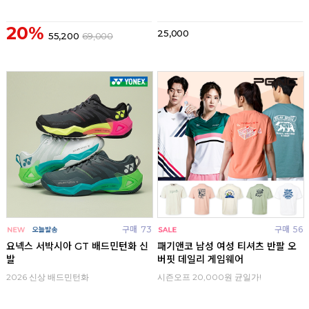
20%
25,000
55,200
69,000
구매
73
구매
56
요넥스 서박시아 GT 배드민턴화 신
패기앤코 남성 여성 티셔츠 반팔 오
발
버핏 데일리 게임웨어
2026 신상 배드민턴화
시즌오프 20,000원 균일가!