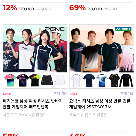
12%
69%
179,000
205,000
20,000
65,000
구매
30
구매
114
패기앤코 남성 여성 티셔츠 반바지
요넥스 티셔츠 남성 여성 반팔 긴팔
반팔 게임웨어 배드민턴복
게임웨어 253TS017M
시즌오프 25,000원 균일가!
요넥스 시즌오프 아울렛