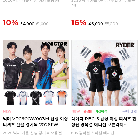
2026 빅터 가을 신상 하의 모음전!
2026 빅터 가을 신상 캐주얼 의류 모음
전!
10%
16%
54,900
61,000
46,000
55,000
구매
0
구매
381
빅터 VTC6CGW003M 남성 여성
라이더 RBC-5 남성 여성 티셔츠 한
티셔츠 반팔 경기복 2026FW
정판 광복절 에디션 코튼라이크
2026 빅터 가을 신상 경기복 모음전!
8.15 광복절 스페셜 에디션