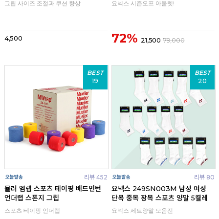
그립 사이즈 조절과 쿠션 향상
요넥스 시즌오프 아울렛!
72%
4,500
21,500
79,000
BEST
BEST
19
20
리뷰 452
리뷰 80
뮬러 엠랩 스포츠 테이핑 배드민턴
요넥스 249SN003M 남성 여성
언더랩 스폰지 그립
단목 중목 장목 스포츠 양말 5켤레
스포츠 테이핑 언더랩
요넥스 세트양말 모음전