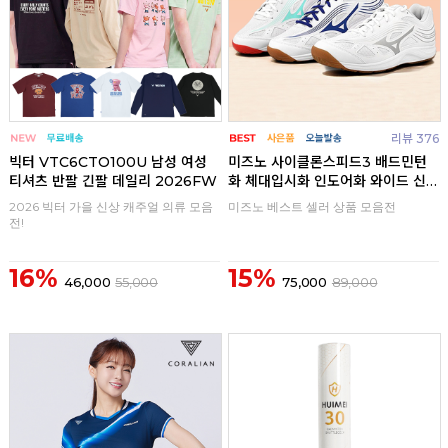
리뷰 376
빅터 VTC6CTO100U 남성 여성
미즈노 사이클론스피드3 배드민턴
티셔츠 반팔 긴팔 데일리 2026FW
화 체대입시화 인도어화 와이드 신
발
2026 빅터 가을 신상 캐주얼 의류 모음
미즈노 베스트 셀러 상품 모음전
전!
16%
15%
46,000
55,000
75,000
89,000