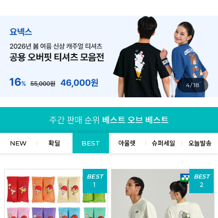
4/18
NEW
확딜
BEST
아울렛
슈퍼세일
오늘발송
BEST
BEST
1
2