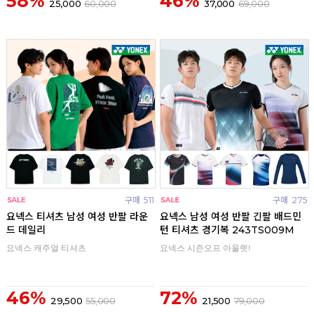
58%
46%
25,000
60,000
37,000
69,000
구매
511
구매
275
요넥스 티셔츠 남성 여성 반팔 라운
요넥스 남성 여성 반팔 긴팔 배드민
드 데일리
턴 티셔츠 경기복 243TS009M
요넥스 캐주얼 티셔츠
요넥스 시즌오프 아울렛!
46%
72%
29,500
55,000
21,500
79,000