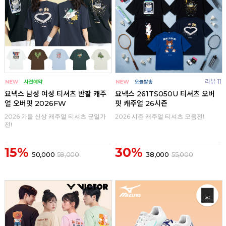
리뷰 11
요넥스 남성 여성 티셔츠 반팔 캐주
요넥스 261TS050U 티셔츠 오버
얼 오버핏 2026FW
핏 캐주얼 26시즌
2026 가을 신상 캐주얼 티셔츠 균일가
2026 시즌 캐주얼 티셔츠 모음전!
전!
15%
30%
50,000
59,000
38,000
55,000