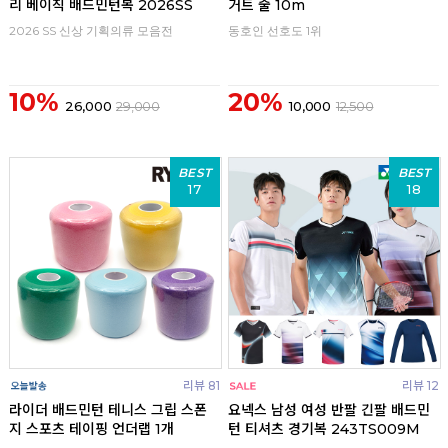
리 베이직 배드민턴복 2026SS
거트 줄 10m
2026 SS 신상 기획의류 모음전
동호인 선호도 1위
10%
20%
26,000
29,000
10,000
12,500
BEST
BEST
17
18
리뷰 81
리뷰 12
라이더 배드민턴 테니스 그립 스폰
요넥스 남성 여성 반팔 긴팔 배드민
지 스포츠 테이핑 언더랩 1개
턴 티셔츠 경기복 243TS009M