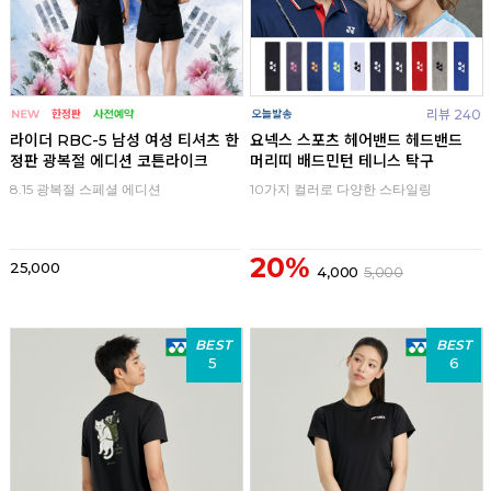
리뷰 240
라이더 RBC-5 남성 여성 티셔츠 한
요넥스 스포츠 헤어밴드 헤드밴드
정판 광복절 에디션 코튼라이크
머리띠 배드민턴 테니스 탁구
8.15 광복절 스페셜 에디션
10가지 컬러로 다양한 스타일링
20%
25,000
4,000
5,000
BEST
BEST
5
6