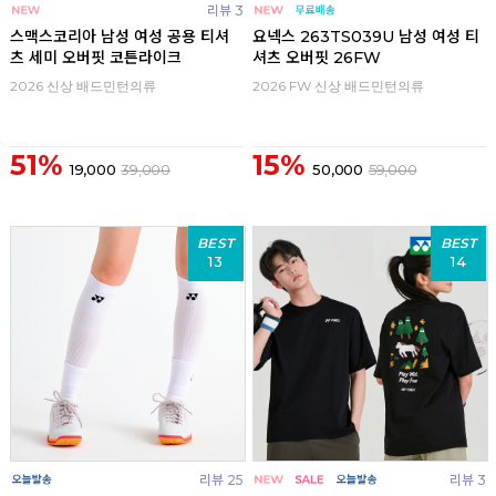
리뷰 3
스맥스코리아 남성 여성 공용 티셔
요넥스 263TS039U 남성 여성 티
츠 세미 오버핏 코튼라이크
셔츠 오버핏 26FW
2026 신상 배드민턴의류
2026 FW 신상 배드민턴의류
51%
15%
19,000
39,000
50,000
59,000
BEST
BEST
13
14
리뷰 25
리뷰 3