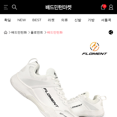
0
확딜
NEW
BEST
라켓
의류
신발
가방
셔틀콕
배드민턴화
플로먼트
배드민턴화