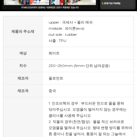
upper : 극세사 + 폴리 메쉬
midsole : 파이론(eva)
제품의 주소재
out sole : rubber
사출 : TPU
색상
화이트
치수
230~290mm (5mm 단위 남여공용)
제조자
플로먼트
제조국
중국
1. 인조피혁의 경우 : 부드러운 천으로 물을 묻혀
닦아주십시오. 오염물이 떨어지지 않는 경우에는
클리너를 사용해 주십시오.
2. 직물의 경우(천연/합성) : 물을 적신 브러쉬로
오염물을 떨쳐내 주십시오. 형태 변형 방지를 위하여
흰 종이나 천을 넣어서, 통풍이 잘 되는 그늘에서