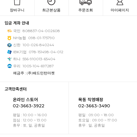
장바구니
최근본상품
주문조회
마이페이지
입금 계좌 안내
국민
808837-04-002608
NH농협
098-01-175790
신한
100-026-840244
IBK기업
078-151498-04-012
하나
556-910013-65404
우리
1005-104-697287
예금주 : (주)배드민턴마켓
고객만족센터
온라인 스토어
목동 직영매장
02-3663-3922
02-3663-3490
평일 : 10:00 ~ 16:00
평일 : 09:00 ~ 18:00
점심 : 12:00 ~ 13:00
토요일 : 09:00 ~ 17:00
휴무 : 토, 일, 공휴일
휴무 : 일, 공휴일