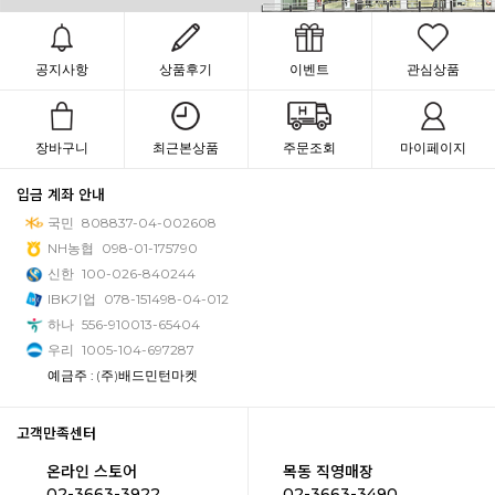
공지사항
상품후기
이벤트
관심상품
장바구니
최근본상품
주문조회
마이페이지
입금 계좌 안내
국민
808837-04-002608
NH농협
098-01-175790
신한
100-026-840244
IBK기업
078-151498-04-012
하나
556-910013-65404
우리
1005-104-697287
예금주 : (주)배드민턴마켓
고객만족센터
온라인 스토어
목동 직영매장
02-3663-3922
02-3663-3490