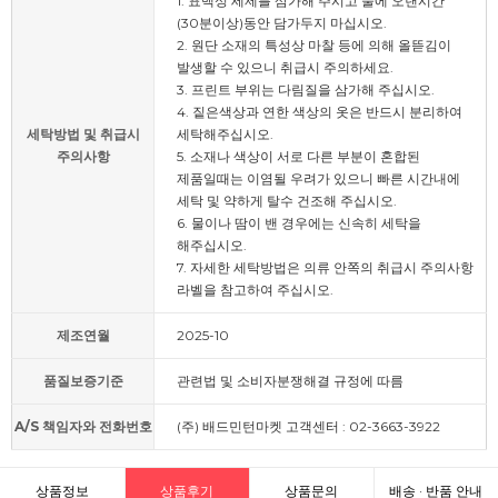
1. 표백성 세제를 삼가해 주시고 물에 오랜시간
(30분이상)동안 담가두지 마십시오.
2. 원단 소재의 특성상 마찰 등에 의해 올뜯김이
발생할 수 있으니 취급시 주의하세요.
3. 프린트 부위는 다림질을 삼가해 주십시오.
4. 짙은색상과 연한 색상의 옷은 반드시 분리하여
세탁방법 및 취급시
세탁해주십시오.
주의사항
5. 소재나 색상이 서로 다른 부분이 혼합된
제품일때는 이염될 우려가 있으니 빠른 시간내에
세탁 및 약하게 탈수 건조해 주십시오.
6. 물이나 땀이 밴 경우에는 신속히 세탁을
해주십시오.
7. 자세한 세탁방법은 의류 안쪽의 취급시 주의사항
라벨을 참고하여 주십시오.
제조연월
2025-10
품질보증기준
관련법 및 소비자분쟁해결 규정에 따름
A/S 책임자와 전화번호
(주) 배드민턴마켓 고객센터 : 02-3663-3922
상품정보
상품후기
상품문의
배송 · 반품 안내