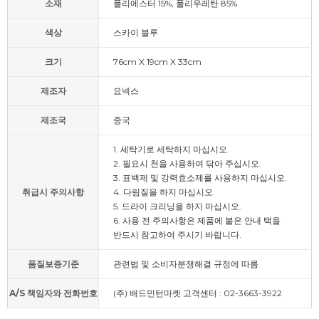
소재
폴리에스터 15%, 폴리우레탄 85%
색상
스카이 블루
크기
76cm X 19cm X 33cm
제조자
요넥스
제조국
중국
1. 세탁기로 세탁하지 마십시오.
2. 필요시 천을 사용하여 닦아 주십시오.
3. 표백제 및 강력효소제를 사용하지 마십시오.
취급시 주의사항
4. 다림질을 하지 마십시오.
5. 드라이 크리닝을 하지 마십시오.
6. 사용 전 주의사항은 제품에 붙은 안내 택을
반드시 참고하여 주시기 바랍니다.
품질보증기준
관련법 및 소비자분쟁해결 규정에 따름
A/S 책임자와 전화번호
(주) 배드민턴마켓 고객센터 : 02-3663-3922