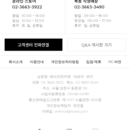
온라인 스토어
목동 직영매장
02-3663-3922
02-3663-3490
평일 : 10:00 ~ 16:00
평일 : 09:00 ~ 18:00
점심 : 12:00 ~ 13:00
토요일 : 09:00 ~ 17:00
휴무 : 토, 일, 공휴일
휴무 : 일, 공휴일
고객센터 전화연결
Q&A 게시판 가기
회사소개
이용안내
개인정보처리방침
입점/제휴
PC 버전
상호명 : 배드민턴마켓 대표자 : 유미
전화 : 02-3663-3922 팩스 : 02-3663-3245
주소 : 서울 양천구 등촌로 192
사업자등록번호 : 109-86-04781
통신판매업신고번호 : 제 2017-서울양천-0835호
개인정보책임자 : 유인철
이메일 : shfence@naver.com