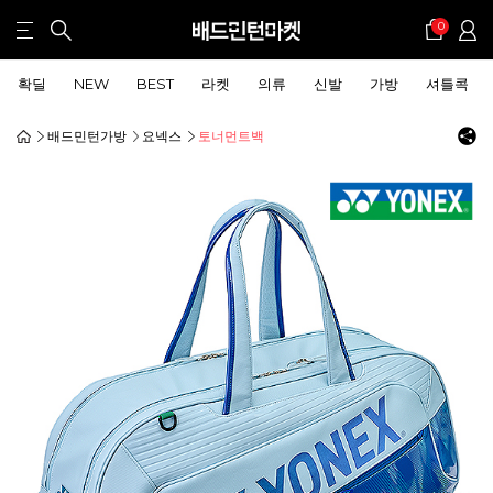
0
확딜
NEW
BEST
라켓
의류
신발
가방
셔틀콕
배드민턴가방
요넥스
토너먼트백