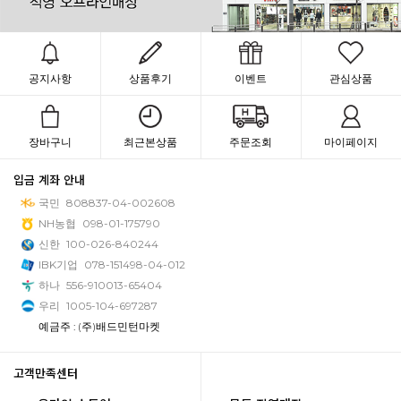
공지사항
상품후기
이벤트
관심상품
장바구니
최근본상품
주문조회
마이페이지
입금 계좌 안내
국민
808837-04-002608
NH농협
098-01-175790
신한
100-026-840244
IBK기업
078-151498-04-012
하나
556-910013-65404
우리
1005-104-697287
예금주 : (주)배드민턴마켓
고객만족센터