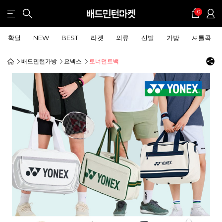
0
확딜
NEW
BEST
라켓
의류
신발
가방
셔틀콕
배드민턴가방
요넥스
토너먼트백